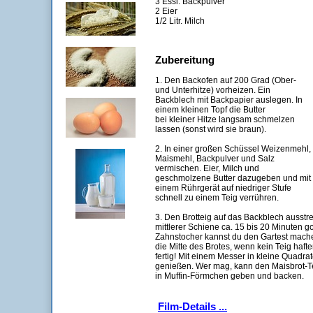
3 Essl. Backpulver
2 Eier
1/2 Litr. Milch
Zubereitung
1. Den Backofen auf 200 Grad (Ober-
und Unterhitze) vorheizen. Ein
Backblech mit Backpapier auslegen. In
einem kleinen Topf die Butter
bei kleiner Hitze langsam schmelzen
lassen (sonst wird sie braun).
2. In einer großen Schüssel Weizenmehl,
Maismehl, Backpulver und Salz
vermischen. Eier, Milch und
geschmolzene Butter dazugeben und mit
einem Rührgerät auf niedriger Stufe
schnell zu einem Teig verrühren.
3. Den Brotteig auf das Backblech ausstr
mittlerer Schiene ca. 15 bis 20 Minuten 
Zahnstocher kannst du den Gartest mache
die Mitte des Brotes, wenn kein Teig haften
fertig! Mit einem Messer in kleine Quad
genießen. Wer mag, kann den Maisbrot-Te
in Muffin-Förmchen geben und backen.
Film-Details ...