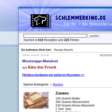
Suchen in
616
Rezepten und
325
Filmen
Du befindest Dich hier:
Rezept-Ansicht
Danke Kerstin Schulte
REZKON
Mississippi-Maisbrot
Küss den Frosch
aus
Filmbeschreibung mit weiteren Rezepten >>
Speise-Kategorie:
•
Backen
Zutaten
100 Gramm Butter
300 Gramm Weizenmehl
240 Gramm feines Maismehl
2 Teel. Salz