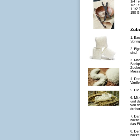
1/4 Te
1/2 Te
1 1/2 
150 G
Zube
1. Bac
Spring
2. Eig
sind.
3. Man
Backpu
Zucker
Masse 
4. Das
Vanill
5. Die
6. Mit
und d
von de
drehen
7. Dan
nachei
das E
8. Den
backe