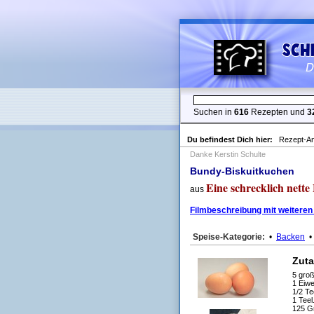
Suchen in
616
Rezepten und
3
Du befindest Dich hier:
Rezept-An
Danke Kerstin Schulte
Bundy-Biskuitkuchen
Eine schrecklich nette
aus
Filmbeschreibung mit weiteren
Speise-Kategorie:
•
Backen
Zuta
5 groß
1 Eiw
1/2 Te
1 Teel
125 G