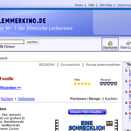
News
|
Hilfe
|
Site-Map
|
Impress
25
Filmen
Startseite
Film-L
sicht
|
|
To
REZKONV
Druckansicht
Rezept weiterempfehlen
1.
L
K
 Familie
1
Film:
Rezept:
2.
C
V
 Rezepten >>
2
3.
R
R
•
Kuchen
•
Süßspeise
Portionen / Menge:
1 Kuchen
3
4.
D
K
ten
0
5.
K
. Eier, getrennt
C
eiß von großem Ei
1
el. Mandelextrakt
. Vanilleextrakt
ramm Zucker