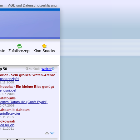
um
|
AGB und Datenschutzerklärung
iste
Zufallsrezept
Kino-Snacks
p 50
zurück
weiter
oriot - Sein großes Sketch-Archiv
osakenzipfel
1.11.2008
hocolat - Ein kleiner Biss genügt
enusnippel
9.07.2008
atatouille
emys Ratatouille (Confit Byaldi)
0.07.2008
ahoam is dahoam
artoffelzwuler
5.11.2009
okowääh
oq au Vin
4.11.2011