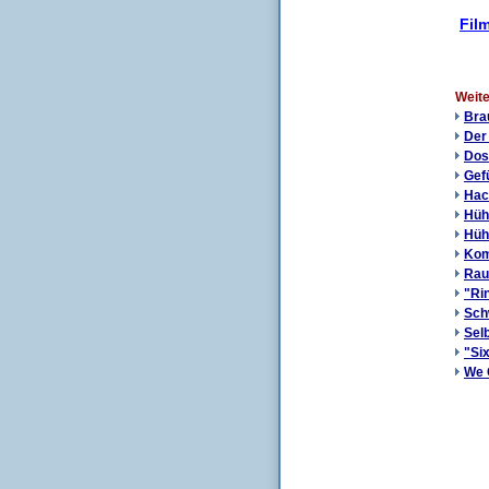
Film
Weite
Bra
Der
Dos
Gef
Hac
Hüh
Hüh
Kom
Rau
"Rin
Sch
Sel
"Si
We 