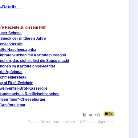
-Details ...
re Rezepte zu diesem Film
uner Schnee
 Speck der mittleren Jahre
enkasserolle
üllte Hascheepaprika
kbratenkuchen mit Kartoffelpüreeguß
nchen, das sich selbst die Sauce macht
nchen im Kartoffelchips-Mantel
bi-Apfelmus
chmeldersteak
g of Fire"-Zwiebeln
wein-unter-Brot-Kasserolle
bstgemachtes Rindfleischhaschee
xteen Tons"-Cheeseburger
Can Pork it out
Dieses Rezept wurde bisher 11020 mal aufgerufen.