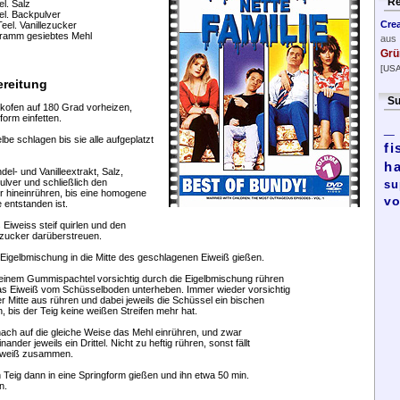
Re
el. Salz
el. Backpulver
Cre
Teel. Vanillezucker
ramm gesiebtes Mehl
aus
Grü
[USA
reitung
Su
kofen auf 180 Grad vorheizen,
form einfetten.
_
elbe schlagen bis sie alle aufgeplatzt
fi
h
del- und Vanilleextrakt, Salz,
lver und schließlich den
su
 hineinrühren, bis eine homogene
vo
entstanden ist.
 Eiweiss steif quirlen und den
ezucker darüberstreuen.
 Eigelbmischung in die Mitte des geschlagenen Eiweiß gießen.
 einem Gummispachtel vorsichtig durch die Eigelbmischung rühren
as Eiweiß vom Schüsselboden unterheben. Immer wieder vorsichtig
r Mitte aus rühren und dabei jeweils die Schüssel ein bischen
, bis der Teig keine weißen Streifen mehr hat.
ach auf die gleiche Weise das Mehl einrühren, und zwar
nander jeweils ein Drittel. Nicht zu heftig rühren, sonst fällt
iweiß zusammen.
 Teig dann in eine Springform gießen und ihn etwa 50 min.
n.