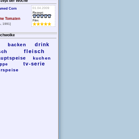
zept der Woche
01.04.2009
amed Corn
Rezept:
ne Tomaten
Film:
, 1991]
chwolke
backen
drink
fleisch
sch
auptspeise
kuchen
tv-serie
ppe
rspeise