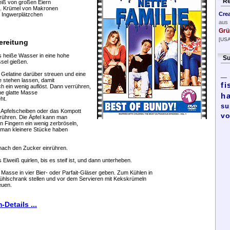
Re
eiß von großen Eiern
l. Krümel von Makronen
Cre
r Ingwerplätzchen
aus
Grü
[USA
ereitung
s heiße Wasser in eine hohe
Su
sel gießen.
_
e Gelatine darüber streuen und eine
e stehen lassen, damit
fi
ch ein wenig auflöst. Dann verrühren,
ine glatte Masse
h
ht.
su
e Apfelscheiben oder das Kompott
vo
nrühren. Die Äpfel kann man
en Fingern ein wenig zerbröseln,
man kleinere Stücke haben
nach den Zucker einrühren.
 Eiweiß quirlen, bis es steif ist, und dann unterheben.
e Masse in vier Bier- oder Parfait-Gläser geben. Zum Kühlen in
ühlschrank stellen und vor dem Servieren mit Kekskrümeln
euen.
-Details ...