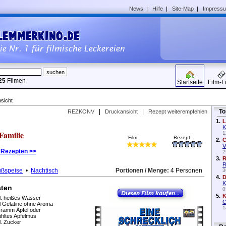
News
|
Hilfe
|
Site-Map
|
Impress
25
Filmen
Startseite
Film-L
sicht
|
|
To
REZKONV
Druckansicht
Rezept weiterempfehlen
1.
L
K
 Familie
1
Film:
Rezept:
2.
C
V
 Rezepten >>
2
3.
R
R
ßspeise
•
Nachtisch
Portionen / Menge:
4 Personen
3
4.
D
K
aten
0
5.
K
l. heißes Wasser
C
l Gelatine ohne Aroma
1
ramm Äpfel oder
ühltes Apfelmus
l. Zucker