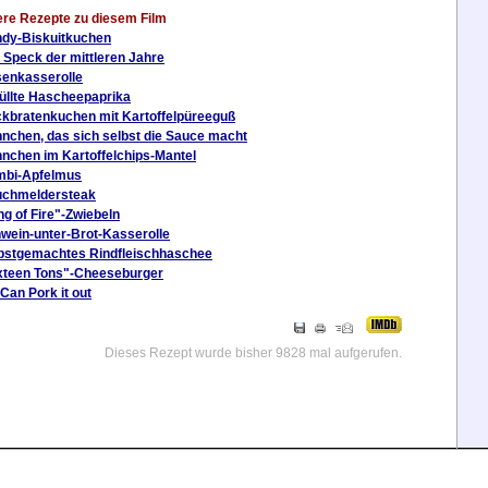
ere Rezepte zu diesem Film
dy-Biskuitkuchen
 Speck der mittleren Jahre
enkasserolle
üllte Hascheepaprika
kbratenkuchen mit Kartoffelpüreeguß
nchen, das sich selbst die Sauce macht
nchen im Kartoffelchips-Mantel
bi-Apfelmus
chmeldersteak
ng of Fire"-Zwiebeln
wein-unter-Brot-Kasserolle
bstgemachtes Rindfleischhaschee
xteen Tons"-Cheeseburger
Can Pork it out
Dieses Rezept wurde bisher 9828 mal aufgerufen.