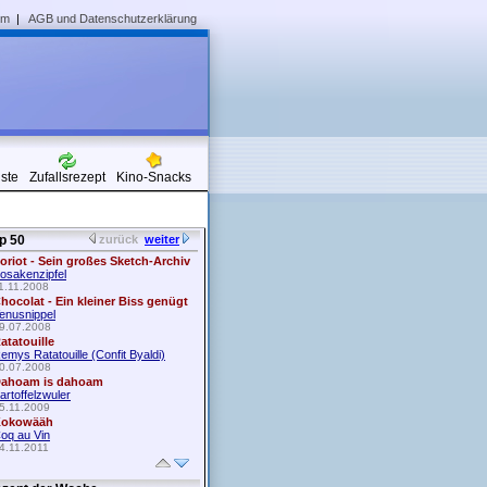
um
|
AGB und Datenschutzerklärung
iste
Zufallsrezept
Kino-Snacks
p 50
zurück
weiter
oriot - Sein großes Sketch-Archiv
osakenzipfel
1.11.2008
hocolat - Ein kleiner Biss genügt
enusnippel
9.07.2008
atatouille
emys Ratatouille (Confit Byaldi)
0.07.2008
ahoam is dahoam
artoffelzwuler
5.11.2009
okowääh
oq au Vin
4.11.2011