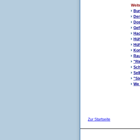
Weit
Bun
Der
Dos
Gef
Hac
Hüh
Hüh
Kom
Rau
"Ri
Sch
Sel
"Si
We 
Zur Startseite