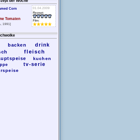
zept der Woche
01.04.2009
amed Corn
Rezept:
ne Tomaten
Film:
, 1991]
chwolke
backen
drink
fleisch
sch
auptspeise
kuchen
tv-serie
ppe
rspeise