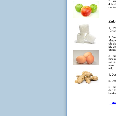
2 Eiw
4 Tee
- ode
Zub
1, Da
Schüs
2. Di
Minut
sie si
bis e
entste
3. Di
hinei
mit d
wenn 
will.
4. Da
5. Das
6. Di
den K
bestr
Film