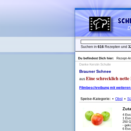
Suchen in
616
Rezepten und
3
Du befindest Dich hier:
Rezept-An
Danke Kerstin Schulte
Brauner Schnee
Eine schrecklich nette
aus
Filmbeschreibung mit weiteren
Speise-Kategorie:
•
Obst
•
Sü
Zut
4 Ess
1 Ess
250 G
- gek
6 Ess