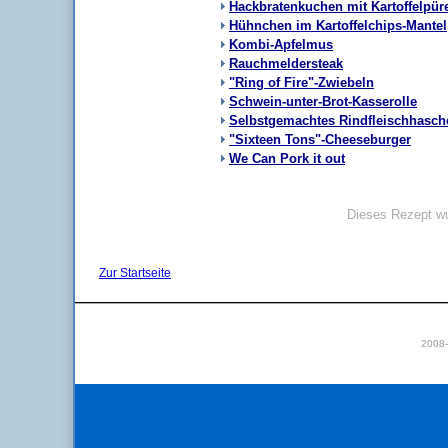
Hackbratenkuchen mit Kartoffelpü
Hühnchen im Kartoffelchips-Mantel
Kombi-Apfelmus
Rauchmeldersteak
"Ring of Fire"-Zwiebeln
Schwein-unter-Brot-Kasserolle
Selbstgemachtes Rindfleischhasch
"Sixteen Tons"-Cheeseburger
We Can Pork it out
Dieses Rezept wu
Zur Startseite
2008