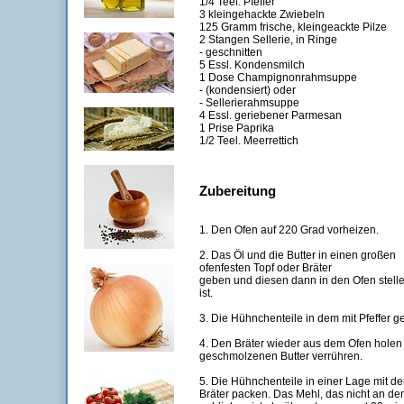
1/4 Teel. Pfeffer
3 kleingehackte Zwiebeln
125 Gramm frische, kleingeackte Pilze
2 Stangen Sellerie, in Ringe
- geschnitten
5 Essl. Kondensmilch
1 Dose Champignonrahmsuppe
- (kondensiert) oder
- Sellerierahmsuppe
4 Essl. geriebener Parmesan
1 Prise Paprika
1/2 Teel. Meerrettich
Zubereitung
1. Den Ofen auf 220 Grad vorheizen.
2. Das Öl und die Butter in einen großen
ofenfesten Topf oder Bräter
geben und diesen dann in den Ofen stelle
ist.
3. Die Hühnchenteile in dem mit Pfeffer 
4. Den Bräter wieder aus dem Ofen holen 
geschmolzenen Butter verrühren.
5. Die Hühnchenteile in einer Lage mit d
Bräter packen. Das Mehl, das nicht an d