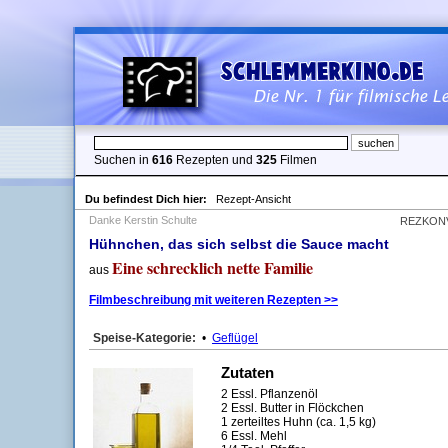
Suchen in
616
Rezepten und
325
Filmen
Du befindest Dich hier:
Rezept-Ansicht
Danke Kerstin Schulte
REZKON
Hühnchen, das sich selbst die Sauce macht
Eine schrecklich nette Familie
aus
Filmbeschreibung mit weiteren Rezepten >>
Speise-Kategorie:
•
Geflügel
Zutaten
2 Essl. Pflanzenöl
2 Essl. Butter in Flöckchen
1 zerteiltes Huhn (ca. 1,5 kg)
6 Essl. Mehl