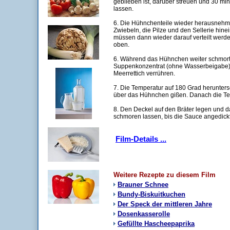
geblieben ist, darüber streuen und 30 m
lassen.
6. Die Hühnchenteile wieder herausnehme
Zwiebeln, die Pilze und den Sellerie hin
müssen dann wieder darauf verteilt werde
oben.
6. Während das Hühnchen weiter schmort,
Suppenkonzentrat (ohne Wasserbeigabe),
Meerrettich verrühren.
7. Die Temperatur auf 180 Grad herunter
über das Hühnchen gißen. Danach die Te
8. Den Deckel auf den Bräter legen und 
schmoren lassen, bis die Sauce angedickt 
Film-Details ...
Weitere Rezepte zu diesem Film
Brauner Schnee
Bundy-Biskuitkuchen
Der Speck der mittleren Jahre
Dosenkasserolle
Gefüllte Hascheepaprika