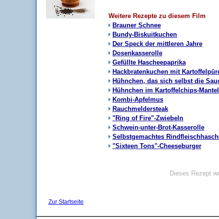
Weitere Rezepte zu diesem Film
Brauner Schnee
Bundy-Biskuitkuchen
Der Speck der mittleren Jahre
Dosenkasserolle
Gefüllte Hascheepaprika
Hackbratenkuchen mit Kartoffelpü
Hühnchen, das sich selbst die Sa
Hühnchen im Kartoffelchips-Mantel
Kombi-Apfelmus
Rauchmeldersteak
"Ring of Fire"-Zwiebeln
Schwein-unter-Brot-Kasserolle
Selbstgemachtes Rindfleischhasch
"Sixteen Tons"-Cheeseburger
Dieses Rezept wu
Zur Startseite