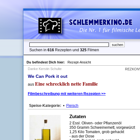
Suchen in
616
Rezepten und
325
Filmen
Du befindest Dich hier:
Rezept-Ansicht
Danke Kerstin Schulte
REZKON
We Can Pork it out
Eine schrecklich nette Familie
aus
Filmbeschreibung mit weiteren Rezepten >>
Speise-Kategorie:
•
Fleisch
Zutaten
2 Essl. Oliven- oder Pflanzenöl
350 Gramm Schweinemett, vorgewürzt
1,25 Kilo Tomaten, grob gehackt
- aus der Dose