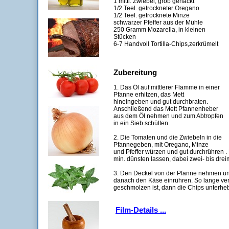
1 mittl. Zwiebel, grob gehackt
1/2 Teel. getrockneter Oregano
1/2 Teel. getrocknete Minze
schwarzer Pfeffer aus der Mühle
250 Gramm Mozarella, in kleinen
Stücken
6-7 Handvoll Tortilla-Chips,zerkrümelt
Zubereitung
1. Das Öl auf mittlerer Flamme in einer
Pfanne erhitzen, das Mett
hineingeben und gut durchbraten.
Anschließend das Mett Pfannenheber
aus dem Öl nehmen und zum Abtropfen
in ein Sieb schütten.
2. Die Tomaten und die Zwiebeln in die
Pfannegeben, mit Oregano, Minze
und Pfeffer würzen und gut durchrühren .
min. dünsten lassen, dabei zwei- bis dre
3. Den Deckel von der Pfanne nehmen un
danach den Käse einrühren. So lange ve
geschmolzen ist, dann die Chips unterheb
Film-Details ...