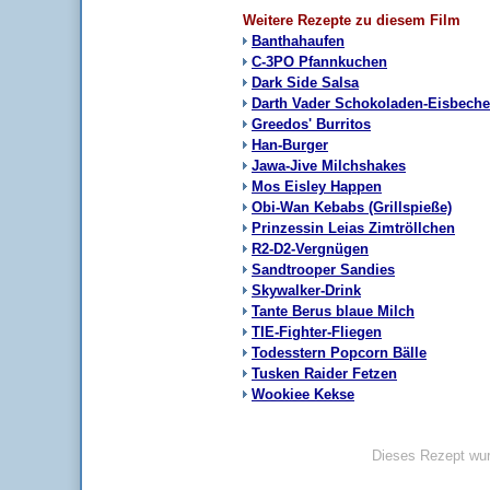
Weitere Rezepte zu diesem Film
Banthahaufen
C-3PO Pfannkuchen
Dark Side Salsa
Darth Vader Schokoladen-Eisbeche
Greedos' Burritos
Han-Burger
Jawa-Jive Milchshakes
Mos Eisley Happen
Obi-Wan Kebabs (Grillspieße)
Prinzessin Leias Zimtröllchen
R2-D2-Vergnügen
Sandtrooper Sandies
Skywalker-Drink
Tante Berus blaue Milch
TIE-Fighter-Fliegen
Todesstern Popcorn Bälle
Tusken Raider Fetzen
Wookiee Kekse
Dieses Rezept wur