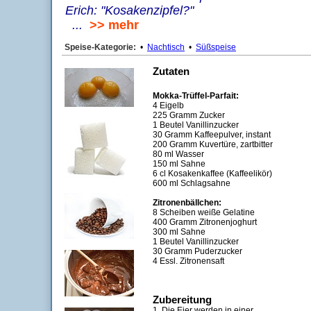
Erich: "Kosakenzipfel?"
...
>> mehr
Speise-Kategorie:
•
Nachtisch
•
Süßspeise
Zutaten
Mokka-Trüffel-Parfait:
4 Eigelb
225 Gramm Zucker
1 Beutel Vanillinzucker
30 Gramm Kaffeepulver, instant
200 Gramm Kuvertüre, zartbitter
80 ml Wasser
150 ml Sahne
6 cl Kosakenkaffee (Kaffeelikör)
600 ml Schlagsahne
Zitronenbällchen:
8 Scheiben weiße Gelatine
400 Gramm Zitronenjoghurt
300 ml Sahne
1 Beutel Vanillinzucker
30 Gramm Puderzucker
4 Essl. Zitronensaft
Zubereitung
1. Die Eier werden in einer