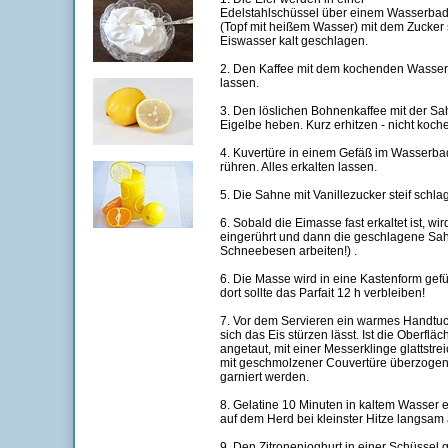
Edelstahlschüssel über einem Wasserba
(Topf mit heißem Wasser) mit dem Zucker
Eiswasser kalt geschlagen.
2. Den Kaffee mit dem kochenden Wasser
lassen.
3. Den löslichen Bohnenkaffee mit der Sah
Eigelbe heben. Kurz erhitzen - nicht koch
4. Kuvertüre in einem Gefäß im Wasserba
rühren. Alles erkalten lassen.
5. Die Sahne mit Vanillezucker steif schla
6. Sobald die Eimasse fast erkaltet ist, wir
eingerührt und dann die geschlagene Sah
Schneebesen arbeiten!) .
6. Die Masse wird in eine Kastenform gefü
dort sollte das Parfait 12 h verbleiben!
7. Vor dem Servieren ein warmes Handtuc
sich das Eis stürzen lässt. Ist die Oberflä
angetaut, mit einer Messerklinge glattstre
mit geschmolzener Couvertüre überzogen
garniert werden.
8. Gelatine 10 Minuten in kaltem Wasser 
auf dem Herd bei kleinster Hitze langsam 
9. Den Zitronenjoghurt in einer Schüssel g