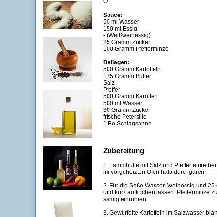
Öl
Souce:
50 ml Wasser
150 ml Essig
- (Weißweinessig)
25 Gramm Zucker
100 Gramm Pfefferminze
Beilagen:
500 Gramm Kartoffeln
175 Gramm Butter
Salz
Pfeffer
500 Gramm Karotten
500 ml Wasser
30 Gramm Zucker
frische Petersilie
1 Be Schlagsahne
Zubereitung
1. Lammhüfte mit Salz und Pfeffer einreibe
im vorgeheizten Ofen halb durchgaren.
2. Für die Soße Wasser, Weinessig und 25 
und kurz aufkochen lassen. Pfefferminze z
sämig einrühren.
3. Gewürfelte Kartoffeln im Salzwasser blan