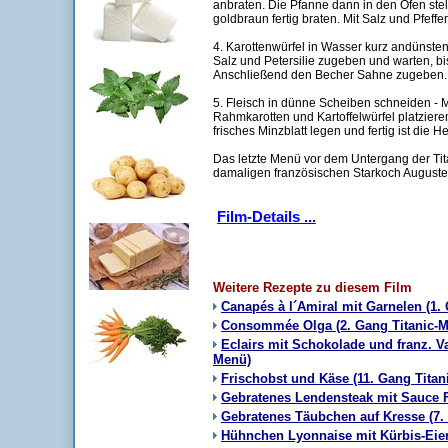
anbraten. Die Pfanne dann in den Ofen stell
goldbraun fertig braten. Mit Salz und Pfef
4. Karottenwürfel in Wasser kurz andünsten,
Salz und Petersilie zugeben und warten, bi
Anschließend den Becher Sahne zugeben.
5. Fleisch in dünne Scheiben schneiden -
Rahmkarotten und Kartoffelwürfel platzieren
frisches Minzblatt legen und fertig ist die 
Das letzte Menü vor dem Untergang der Tit
damaligen französischen Starkoch Auguste
Film-Details ...
Weitere Rezepte zu diesem Film
Canapés à l´Amiral mit Garnelen (1.
Consommée Olga (2. Gang Titanic-
Eclairs mit Schokolade und franz. Va
Menü)
Frischobst und Käse (11. Gang Titan
Gebratenes Lendensteak mit Sauce Fo
Gebratenes Täubchen auf Kresse (7.
Hühnchen Lyonnaise mit Kürbis-Eier