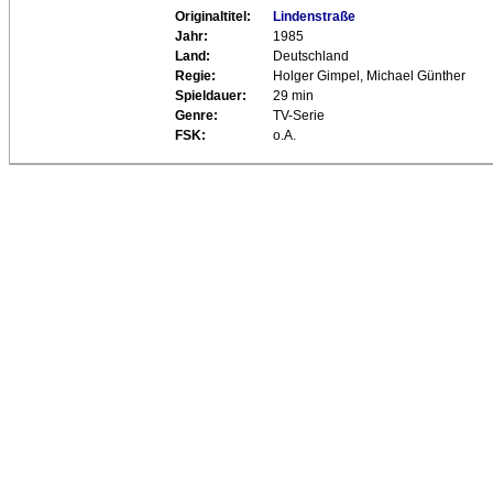
Originaltitel:
Lindenstraße
Jahr:
1985
Land:
Deutschland
Regie:
Holger Gimpel, Michael Günther
Spieldauer:
29 min
Genre:
TV-Serie
FSK:
o.A.