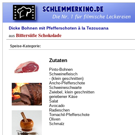
Dicke Bohnen mit Pfefferschoten à la Tezcucana
Bittersüße Schokolade
aus
Speise-Kategorie:
Zutaten
Pinto-Bohnen
Schweinefleisch
- (klein geschnitten)
Ancho-Pfefferschote
Schweineschwarte
Zwiebel, klein geschnitten
geriebener Käse
Salat
Avocado
Radieschen
Tornachil-Pfefferschote
Oliven
Schmalz