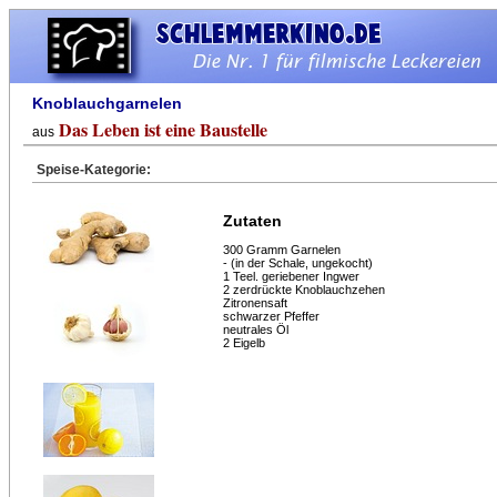
Knoblauchgarnelen
Das Leben ist eine Baustelle
aus
Speise-Kategorie:
Zutaten
300 Gramm Garnelen
- (in der Schale, ungekocht)
1 Teel. geriebener Ingwer
2 zerdrückte Knoblauchzehen
Zitronensaft
schwarzer Pfeffer
neutrales Öl
2 Eigelb