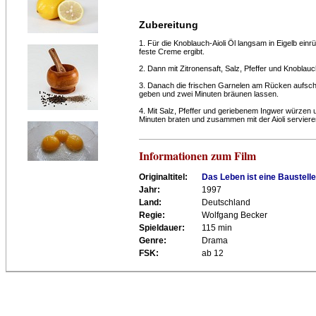
Zubereitung
1. Für die Knoblauch-Aioli Öl langsam in Eigelb einrü
feste Creme ergibt.
2. Dann mit Zitronensaft, Salz, Pfeffer und Knobla
3. Danach die frischen Garnelen am Rücken aufschn
geben und zwei Minuten bräunen lassen.
4. Mit Salz, Pfeffer und geriebenem Ingwer würzen 
Minuten braten und zusammen mit der Aioli serviere
Informationen zum Film
Originaltitel:
Das Leben ist eine Baustelle
Jahr:
1997
Land:
Deutschland
Regie:
Wolfgang Becker
Spieldauer:
115 min
Genre:
Drama
FSK:
ab 12