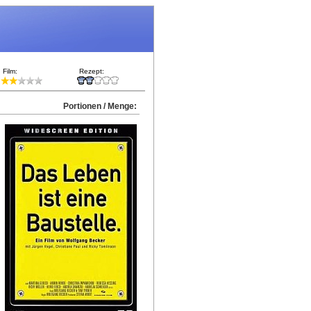
Film:
Rezept:
Portionen / Menge: