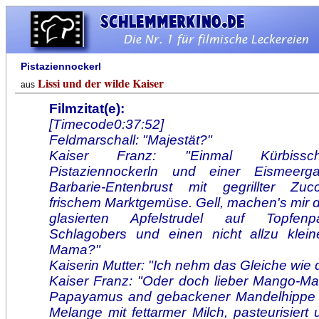
Pistaziennockerl
Lissi und der wilde Kaiser
aus
Filmzitat(e):
[Timecode0:37:52]
Feldmarschall: "Majestät?"
Kaiser Franz: "Einmal Kürbissc
Pistaziennockerln und einer Eismeerga
Barbarie-Entenbrust mit gegrillter Zucc
frischem Marktgemüse. Gell, machen's mir 
glasierten Apfelstrudel auf Topfenp
Schlagobers und einen nicht allzu kleine
Mama?"
Kaiserin Mutter: "Ich nehm das Gleiche wie 
Kaiser Franz: "Oder doch lieber Mango-Man
Papayamus and gebackener Mandelhippe 
Melange mit fettarmer Milch, pasteurisiert