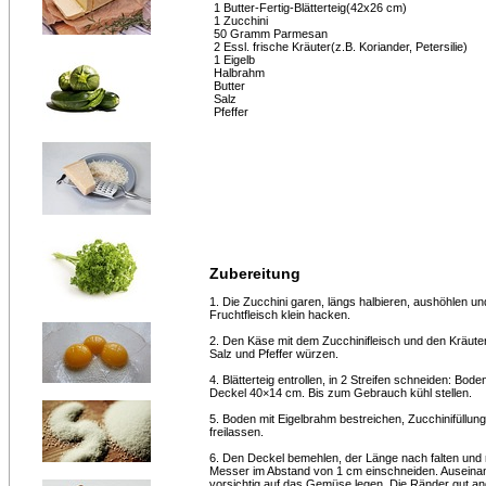
1 Butter-Fertig-Blätterteig(42x26 cm)
1 Zucchini
50 Gramm Parmesan
2 Essl. frische Kräuter(z.B. Koriander, Petersilie)
1 Eigelb
Halbrahm
Butter
Salz
Pfeffer
Zubereitung
1. Die Zucchini garen, längs halbieren, aushöhlen u
Fruchtfleisch klein hacken.
2. Den Käse mit dem Zucchinifleisch und den Kräute
Salz und Pfeffer würzen.
4. Blätterteig entrollen, in 2 Streifen schneiden: Bod
Deckel 40×14 cm. Bis zum Gebrauch kühl stellen.
5. Boden mit Eigelbrahm bestreichen, Zucchinifüllun
freilassen.
6. Den Deckel bemehlen, der Länge nach falten und 
Messer im Abstand von 1 cm einschneiden. Auseinan
vorsichtig auf das Gemüse legen. Die Ränder gut a