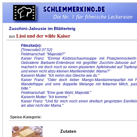
Zucchini-Jalousie im Blätterteig
Lissi und der wilde Kaiser
aus
Filmzitat(e):
[Timecode0:37:52]
Feldmarschall: "Majestät?"
Kaiser Franz: "Einmal Kürbisschaumsuppe mit Pistaziennockerln
Gebratene Barbarie-Entenbrust mit gegrillter Zucchini-Jalousie au
machen's mir doch noch so einen glasierten Apfelstrudel auf Topfen
und einen nicht allzu kleinen Marillenknödel. Mama?"
Kaiserin Mutter: "Ich nehm das Gleiche wie du."
Kaiser Franz: "Oder doch lieber Mango-Mandarinenparfait mi
Mandelhippe und eine doppelte Melange mit fettarmer Milch, past
bitte."
Feldmarschall: "Eine gute Wahl, Majestät."
Kaiserin Mutter: "Ich komme."
Kaiser Franz: "Und für mich noch einen dreifach gespritzten Eierli
wir aber nicht der Mama."
Speise-Kategorie:
Zutaten