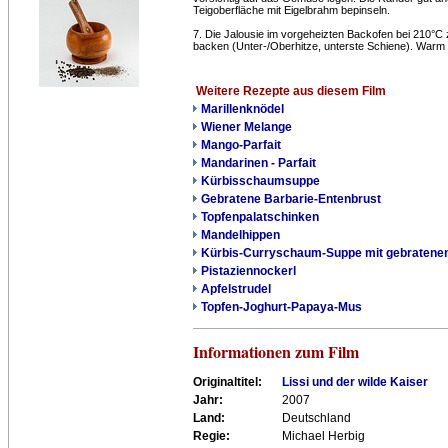
Teigoberfläche mit Eigelbrahm bepinseln.
7. Die Jalousie im vorgeheizten Backofen bei 210°C 
backen (Unter-/Oberhitze, unterste Schiene). Warm 
Weitere Rezepte aus diesem Film
Marillenknödel
Wiener Melange
Mango-Parfait
Mandarinen - Parfait
Kürbisschaumsuppe
Gebratene Barbarie-Entenbrust
Topfenpalatschinken
Mandelhippen
Kürbis-Curryschaum-Suppe mit gebratene
Pistaziennockerl
Apfelstrudel
Topfen-Joghurt-Papaya-Mus
Informationen zum Film
Originaltitel:
Lissi und der wilde Kaiser
Jahr:
2007
Land:
Deutschland
Regie:
Michael Herbig