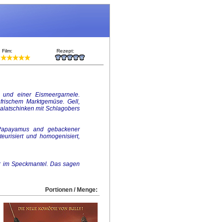
Film:
Rezept:
 und einer Eismeergarnele.
f frischem Marktgemüse. Gell,
palatschinken mit Schlagobers
t Papayamus and gebackener
eurisiert und homogenisiert,
kör im Speckmantel. Das sagen
Portionen / Menge: