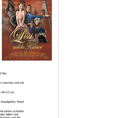
nd das
rn mischen und mit
en 40×12 cm,
g draufgeben, Rand
mit einem scharfen
der falten und
ndrücken und die