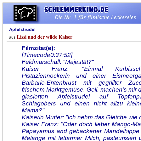
Apfelstrudel
Lissi und der wilde Kaiser
aus
Filmzitat(e):
[Timecode0:37:52]
Feldmarschall: "Majestät?"
Kaiser Franz: "Einmal Kürbissc
Pistaziennockerln und einer Eismeerga
Barbarie-Entenbrust mit gegrillter Zucc
frischem Marktgemüse. Gell, machen's mir 
glasierten Apfelstrudel auf Topfenp
Schlagobers und einen nicht allzu kleine
Mama?"
Kaiserin Mutter: "Ich nehm das Gleiche wie 
Kaiser Franz: "Oder doch lieber Mango-Man
Papayamus and gebackener Mandelhippe 
Melange mit fettarmer Milch, pasteurisiert