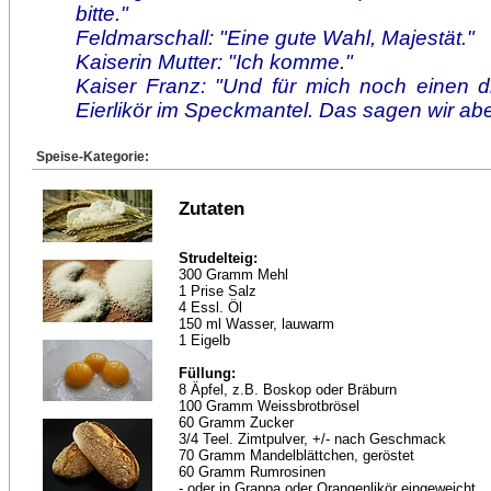
bitte."
Feldmarschall: "Eine gute Wahl, Majestät."
Kaiserin Mutter: "Ich komme."
Kaiser Franz: "Und für mich noch einen dr
Eierlikör im Speckmantel. Das sagen wir ab
Speise-Kategorie:
Zutaten
Strudelteig:
300 Gramm Mehl
1 Prise Salz
4 Essl. Öl
150 ml Wasser, lauwarm
1 Eigelb
Füllung:
8 Äpfel, z.B. Boskop oder Bräburn
100 Gramm Weissbrotbrösel
60 Gramm Zucker
3/4 Teel. Zimtpulver, +/- nach Geschmack
70 Gramm Mandelblättchen, geröstet
60 Gramm Rumrosinen
- oder in Grappa oder Orangenlikör eingeweicht