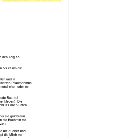
d den Teig so
n bis er um die
llen und in
einerten Pflaumenmus
mmendrehen oder mit
 jede Buchtel
menkleben). Die
chluss nach unten.
bis sie goldbraun
n die Buchteln mit
tzen.
ke mit Zucker und
pf die Milch mit