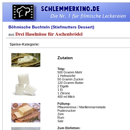
Böhmische Buchteln (Stiefmutters Dessert)
Drei Haselnüsse für Aschenbrödel
aus
Speise-Kategorie:
Zutaten
Teig:
500 Gramm Mehl
1 Hefewürfel
50 Gramm Zucker
120 Gramm Butter
2 Eigelb
1 Ei
1 Zitrone
400 ml Milch
Füllung:
Pflaumenmus / Marillenmarmelade
Puderzucker
Zimt
Rum
Salz
Zum Einfetten: