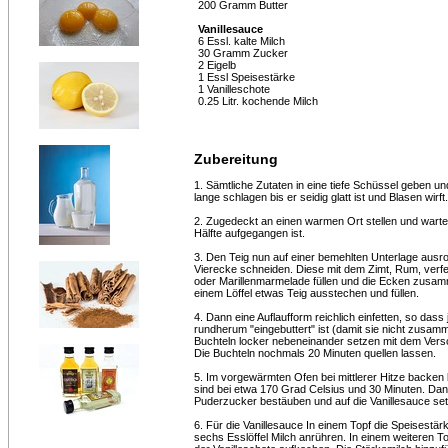
200 Gramm Butter
Vanillesauce
6 Essl. kalte Milch
30 Gramm Zucker
2 Eigelb
1 Essl Speisestärke
1 Vanilleschote
0.25 Litr. kochende Milch
Zubereitung
1. Sämtliche Zutaten in eine tiefe Schüssel geben un
lange schlagen bis er seidig glatt ist und Blasen wirft.
2. Zugedeckt an einen warmen Ort stellen und warte
Hälfte aufgegangen ist.
3. Den Teig nun auf einer bemehlten Unterlage ausro
Vierecke schneiden. Diese mit dem Zimt, Rum, verf
oder Marillenmarmelade füllen und die Ecken zusa
einem Löffel etwas Teig ausstechen und füllen.
4. Dann eine Auflaufform reichlich einfetten, so dass
rundherum "eingebuttert" ist (damit sie nicht zusam
Buchteln locker nebeneinander setzen mit dem Vers
Die Buchteln nochmals 20 Minuten quellen lassen.
5. Im vorgewärmten Ofen bei mittlerer Hitze backen 
sind bei etwa 170 Grad Celsius und 30 Minuten. Dan
Puderzucker bestäuben und auf die Vanillesauce se
6. Für die Vanillesauce In einem Topf die Speisestär
sechs Esslöffel Milch anrühren. In einem weiteren To