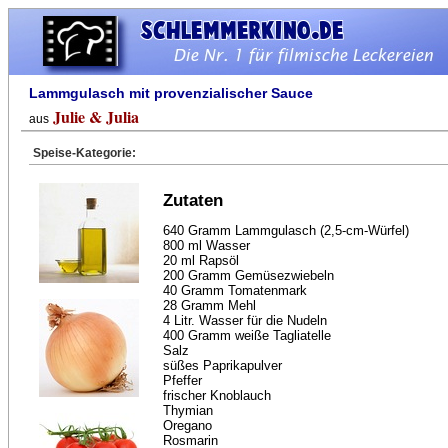
Lammgulasch mit provenzialischer Sauce
Julie & Julia
aus
Speise-Kategorie:
Zutaten
640 Gramm Lammgulasch (2,5-cm-Würfel)
800 ml Wasser
20 ml Rapsöl
200 Gramm Gemüsezwiebeln
40 Gramm Tomatenmark
28 Gramm Mehl
4 Litr. Wasser für die Nudeln
400 Gramm weiße Tagliatelle
Salz
süßes Paprikapulver
Pfeffer
frischer Knoblauch
Thymian
Oregano
Rosmarin