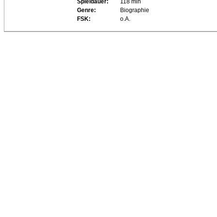
Spieldauer:
118 min
Genre:
Biographie
FSK:
o.A.