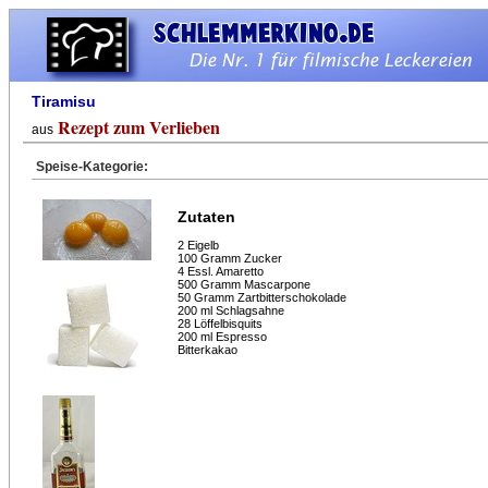
Tiramisu
Rezept zum Verlieben
aus
Speise-Kategorie:
Zutaten
2 Eigelb
100 Gramm Zucker
4 Essl. Amaretto
500 Gramm Mascarpone
50 Gramm Zartbitterschokolade
200 ml Schlagsahne
28 Löffelbisquits
200 ml Espresso
Bitterkakao