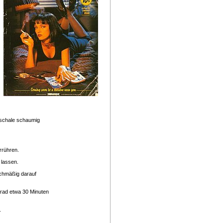
nschale schaumig
rrühren.
 lassen.
ichmäßig darauf
rad etwa 30 Minuten
.