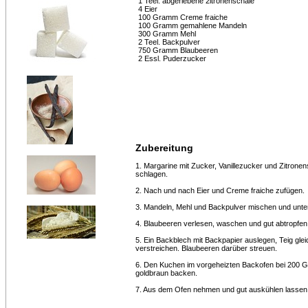
1 Teel. abgeriebene 2itronenschale
4 Eier
100 Gramm Creme fraiche
100 Gramm gemahlene Mandeln
300 Gramm Mehl
2 Teel. Backpulver
750 Gramm Blaubeeren
2 Essl. Puderzucker
Zubereitung
1. Margarine mit Zucker, Vanillezucker und Zitrone
schlagen.
2. Nach und nach Eier und Creme fraiche zufügen.
3. Mandeln, Mehl und Backpulver mischen und unte
4. Blaubeeren verlesen, waschen und gut abtropfen
5. Ein Backblech mit Backpapier auslegen, Teig gle
verstreichen. Blaubeeren darüber streuen.
6. Den Kuchen im vorgeheizten Backofen bei 200 G
goldbraun backen.
7. Aus dem Ofen nehmen und gut auskühlen lassen