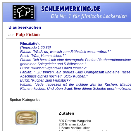
Blaubeerkuchen
Pulp Fiction
aus
Filmzitat(e):
[Timecode 1:20:36]
Fabian: "Weißt du, was ich zum Frühstück essen würde?"
Butch: "Was, Hummelchen?"
Fabian: "Ich bestell mir eine riesengroße Portion Blaubeerpfannenkuc
gebratene Spiegeleier und 5 Würstchen."
Butch: "Willst du irgendwas dazu trinken?"
Fabian: "...Zu trinken...ein großes Glas Orangensaft und eine Tas
Abschluss gibt es noch ein Stück Kuchen."
Butch: "Kuchen zum Frühstück?
Fabian: "Jede Tageszeit ist die richtige Zeit für Kuchen. Bla
Pfanennkuchen. Und oben drauf: Eine dünne Scheibe geschmolzener
Speise-Kategorie:
Zutaten
300 Gramm Margarine
250 Gramm Zucker
1 Beutel Vanillezucker