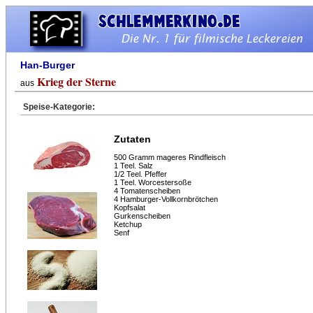
Han-Burger
Krieg der Sterne
aus
Speise-Kategorie:
Zutaten
500 Gramm mageres Rindfleisch
1 Teel. Salz
1/2 Teel. Pfeffer
1 Teel. Worcestersoße
4 Tomatenscheiben
4 Hamburger-Vollkornbrötchen
Kopfsalat
Gurkenscheiben
Ketchup
Senf