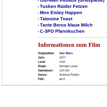
Obi-Wan Kebabs (Grillspieße)
Tusken Raider Fetzen
Mos Eisley Happen
Tatooine Toast
Tante Berus blaue Milch
C-3PO Pfannkuchen
Informationen zum Film
Originaltitel:
Star Wars
Jahr:
1977
Land:
USA
Regie:
George Lucas
Spieldauer:
114 min
Genre:
Science-Fiction
FSK:
ab 6