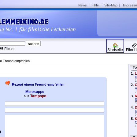
News
|
Hilfe
|
Site-Map
|
Impress
25
Filmen
Startseite
Film-L
em Freund empfehlen
To
1.
L
K
1
Rezept einem Freund empfehlen
2.
C
V
Misosuppe
2
Tampopo
aus
3.
R
R
3
4.
D
K
0
5.
K
C
1
t