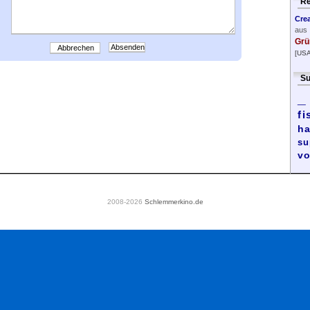
Re
Cre
aus
Grü
Abbrechen
[USA
Su
_
fi
ha
su
vo
2008-2026
Schlemmerkino.de