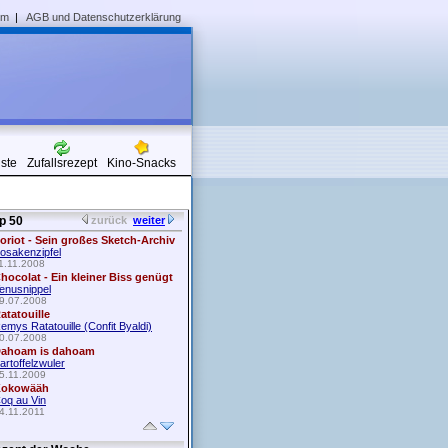
um
|
AGB und Datenschutzerklärung
iste
Zufallsrezept
Kino-Snacks
p 50
zurück
weiter
oriot - Sein großes Sketch-Archiv
osakenzipfel
1.11.2008
hocolat - Ein kleiner Biss genügt
enusnippel
9.07.2008
atatouille
emys Ratatouille (Confit Byaldi)
0.07.2008
ahoam is dahoam
artoffelzwuler
5.11.2009
okowääh
oq au Vin
4.11.2011