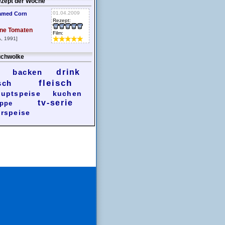
zept der Woche
01.04.2009
amed Corn
Rezept:
ne Tomaten
Film:
, 1991]
chwolke
backen
drink
fleisch
sch
uptspeise
kuchen
tv-serie
ppe
rspeise