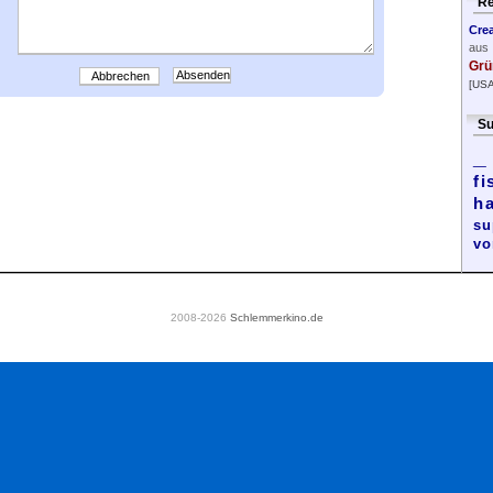
Re
Cre
aus
Grü
Abbrechen
[USA
Su
_
fi
h
su
vo
2008-2026
Schlemmerkino.de