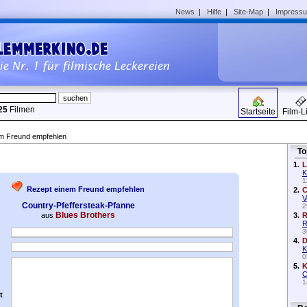
News
|
Hilfe
|
Site-Map
|
Impress
25
Filmen
Startseite
Film-L
em Freund empfehlen
To
1.
L
K
1
Rezept einem Freund empfehlen
2.
C
V
Country-Pfeffersteak-Pfanne
2
Blues Brothers
aus
3.
R
R
3
4.
D
K
0
5.
K
C
1
t