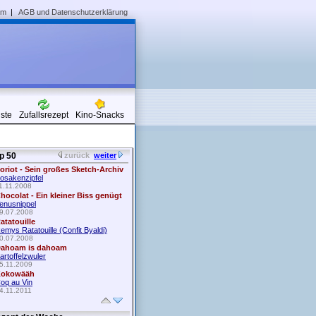
um
|
AGB und Datenschutzerklärung
iste
Zufallsrezept
Kino-Snacks
p 50
zurück
weiter
oriot - Sein großes Sketch-Archiv
osakenzipfel
1.11.2008
hocolat - Ein kleiner Biss genügt
enusnippel
9.07.2008
atatouille
emys Ratatouille (Confit Byaldi)
0.07.2008
ahoam is dahoam
artoffelzwuler
5.11.2009
okowääh
oq au Vin
4.11.2011