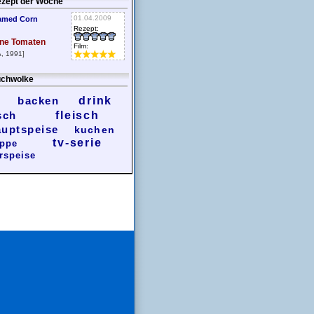
zept der Woche
01.04.2009
amed Corn
Rezept:
ne Tomaten
Film:
, 1991]
chwolke
backen
drink
sch
fleisch
auptspeise
kuchen
tv-serie
ppe
rspeise