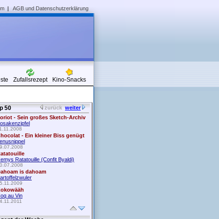
um
|
AGB und Datenschutzerklärung
iste
Zufallsrezept
Kino-Snacks
p 50
zurück
weiter
oriot - Sein großes Sketch-Archiv
osakenzipfel
1.11.2008
hocolat - Ein kleiner Biss genügt
enusnippel
9.07.2008
atatouille
emys Ratatouille (Confit Byaldi)
0.07.2008
ahoam is dahoam
artoffelzwuler
5.11.2009
okowääh
oq au Vin
4.11.2011