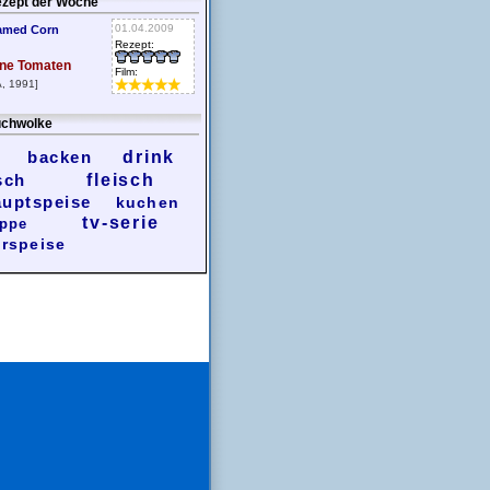
zept der Woche
01.04.2009
amed Corn
Rezept:
ne Tomaten
Film:
, 1991]
chwolke
backen
drink
sch
fleisch
auptspeise
kuchen
tv-serie
ppe
rspeise