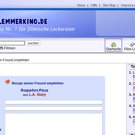
News
|
Hilfe
|
Site-Map
|
Impress
25
Filmen
Startseite
Film-L
em Freund empfehlen
To
1.
L
K
1
Rezept einem Freund empfehlen
2.
C
V
Roquefort-Pizza
2
L.A. Story
aus
3.
R
R
3
4.
D
K
0
5.
K
C
1
t