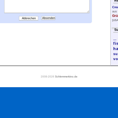
Re
Cre
aus
Grü
Abbrechen
[USA
Su
_
fi
h
su
vo
2008-2026
Schlemmerkino.de