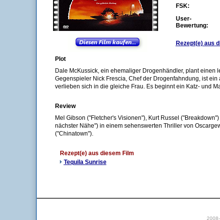
FSK:
User-
Bewertung:
Rezept(e) aus d
Plot
Dale McKussick, ein ehemaliger Drogenhändler, plant einen l
Gegenspieler Nick Frescia, Chef der Drogenfahndung, ist ein 
verlieben sich in die gleiche Frau. Es beginnt ein Katz- und M
Review
Mel Gibson ("Fletcher's Visionen"), Kurt Russel ("Breakdown") 
nächster Nähe") in einem sehenswerten Thriller von Oscarg
("Chinatown").
Rezept(e) aus diesem Film
Tequila Sunrise
2008