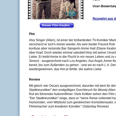
User-Bewertun
Rezept(e) aus d
Plot
Alvy Singer (Allen), ist einer der brillantesten TV-Komiker Ma
verscherzt er sich's immer wieder. Als sein bester Freund Rob 
konfuse aber reizende Bar-Sängerin Annie Hall (Diane Keaton) v
über Kopf. Doch wieder einmal sabotiert Alvy mit seiner Unsi
Liebe. Er treibt Annie in die Flucht in ein neues Leben und z
Simon) - ausgerechnet nach Los Angeles. Aus Angst, Annie für 
bereit, bis zum Äußersten zu gehen - und sei es nach L.A. Den
wiedergewinnen, das ihm je fehlte: die wahre Liebe.
Review
Mit gleich vier Oscars ausgezeichnet, darunter mit dem für den 
Stadtneurotiker" den endgültigen Durchbruch für Woody Alle
Ruf als führender Autorenfilmer. Viele Kritiker sehen den Film
"Der Stadtneurotiker" zeige, dass er "seine Reise vollendet h
Humoristen, vom Witzbold zum geistreichen Komödienautor, v
Filmemacher zum kreativen Künstler." (Saturday Review)