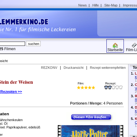
News
|
Hilfe
|
Site-Map
|
Impress
25
Filmen
Startseite
Film-L
sicht
|
|
To
REZKONV
Druckansicht
Rezept weiterempfehlen
1.
L
K
Stein der Weisen
1
Film:
Rezept:
2.
C
V
 Rezepten >>
2
3.
R
R
Portionen / Menge:
4 Personen
3
4.
D
K
aten
0
5.
K
ähnchenkeulen
C
sl. Öl
1
Teel. Paprikapulver, edelsüß
er