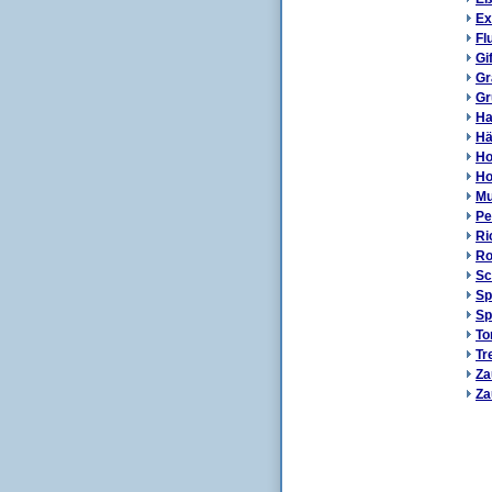
Ex
Fl
Gi
Gr
Gr
Ha
Hä
Ho
Ho
Mu
Pe
Ri
Ro
Sc
Sp
Sp
To
Tr
Za
Za