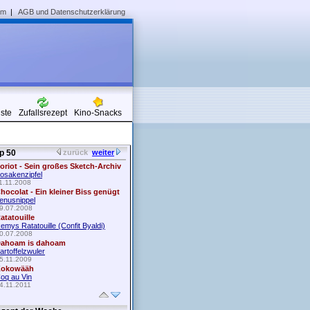
um
|
AGB und Datenschutzerklärung
iste
Zufallsrezept
Kino-Snacks
p 50
zurück
weiter
oriot - Sein großes Sketch-Archiv
osakenzipfel
1.11.2008
hocolat - Ein kleiner Biss genügt
enusnippel
9.07.2008
atatouille
emys Ratatouille (Confit Byaldi)
0.07.2008
ahoam is dahoam
artoffelzwuler
5.11.2009
okowääh
oq au Vin
4.11.2011