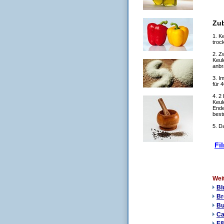
Zub
1. K
troc
2. Z
Keul
anbr
3. I
für 4
4. 2
Keul
Ende
best
5. D
Fil
Wei
Bl
Br
Bu
Ca
Eß