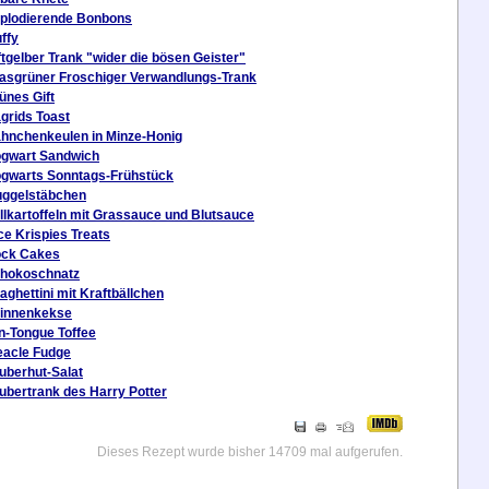
plodierende Bonbons
uffy
ftgelber Trank "wider die bösen Geister"
asgrüner Froschiger Verwandlungs-Trank
ünes Gift
grids Toast
hnchenkeulen in Minze-Honig
gwart Sandwich
gwarts Sonntags-Frühstück
ggelstäbchen
llkartoffeln mit Grassauce und Blutsauce
ce Krispies Treats
ck Cakes
hokoschnatz
aghettini mit Kraftbällchen
innenkekse
n-Tongue Toffee
eacle Fudge
uberhut-Salat
ubertrank des Harry Potter
Dieses Rezept wurde bisher 14709 mal aufgerufen.