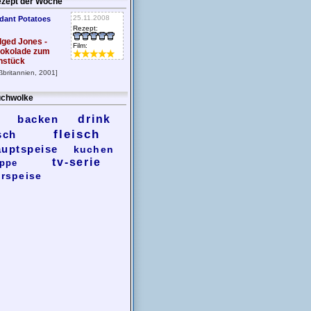
zept der Woche
25.11.2008
dant Potatoes
Rezept:
dged Jones -
Film:
okolade zum
hstück
ßbritannien, 2001]
chwolke
backen
drink
fleisch
sch
auptspeise
kuchen
tv-serie
ppe
rspeise