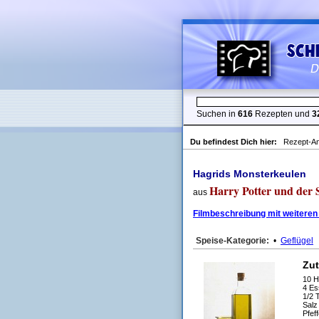
Suchen in
616
Rezepten und
3
Du befindest Dich hier:
Rezept-An
Hagrids Monsterkeulen
Harry Potter und der 
aus
Filmbeschreibung mit weiteren
Speise-Kategorie:
•
Geflügel
Zut
10 H
4 Es
1/2 
Salz
Pfeff