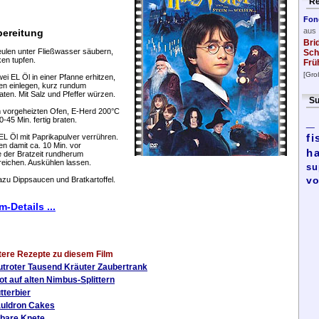
Re
Fon
aus
ereitung
Bri
eulen unter Fließwasser säubern,
Sch
ken tupfen.
Frü
[Gro
wei EL Öl in einer Pfanne erhitzen,
en einlegen, kurz rundum
aten. Mit Salz und Pfeffer würzen.
Su
m vorgeheizten Ofen, E-Herd 200°C
_
0-45 Min. fertig braten.
fi
 EL Öl mit Paprikapulver verrühren.
en damit ca. 10 Min. vor
h
 der Bratzeit rundherum
reichen. Auskühlen lassen.
su
vo
azu Dippsaucen und Bratkartoffel.
m-Details ...
tere Rezepte zu diesem Film
utroter Tausend Kräuter Zaubertrank
ot auf alten Nimbus-Splittern
tterbier
uldron Cakes
bare Knete