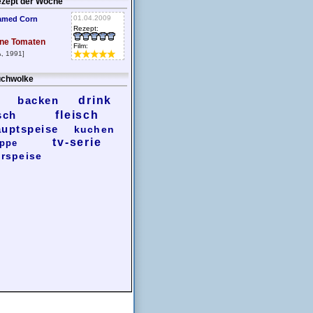
zept der Woche
01.04.2009
amed Corn
Rezept:
ne Tomaten
Film:
, 1991]
chwolke
backen
drink
sch
fleisch
auptspeise
kuchen
tv-serie
ppe
rspeise