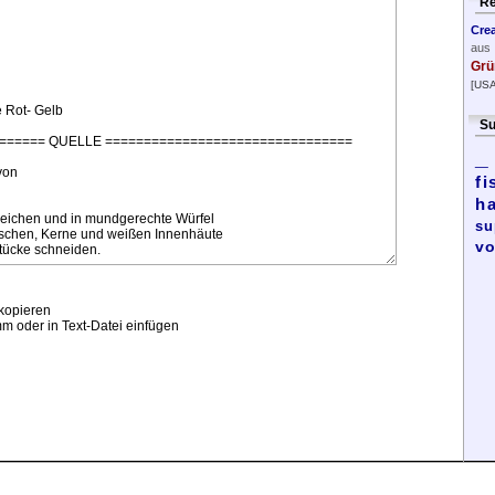
Re
Cre
aus
Grü
[USA
Su
_
fi
h
su
vo
kopieren
m oder in Text-Datei einfügen