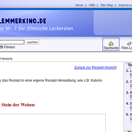
News
|
Hilfe
|
Site-Map
|
Impress
25
Filmen
Startseite
Film-L
Ansicht
To
Zurück zur Rezept-Ansicht
1.
L
K
1
 das Rezept in eine eigene Rezept-Verwaltung, wie z.B. Kalorio
2.
C
V
2
3.
R
R
3
 Stein der Weisen
4.
D
K
0
5.
K
C
1