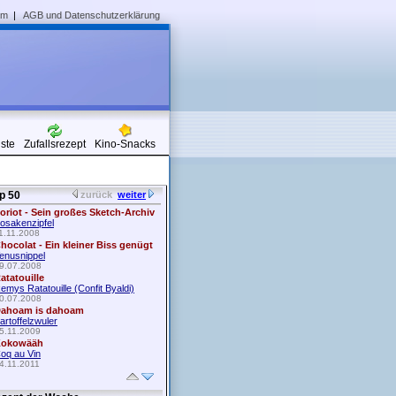
um
|
AGB und Datenschutzerklärung
iste
Zufallsrezept
Kino-Snacks
p 50
zurück
weiter
oriot - Sein großes Sketch-Archiv
osakenzipfel
1.11.2008
hocolat - Ein kleiner Biss genügt
enusnippel
9.07.2008
atatouille
emys Ratatouille (Confit Byaldi)
0.07.2008
ahoam is dahoam
artoffelzwuler
5.11.2009
okowääh
oq au Vin
4.11.2011