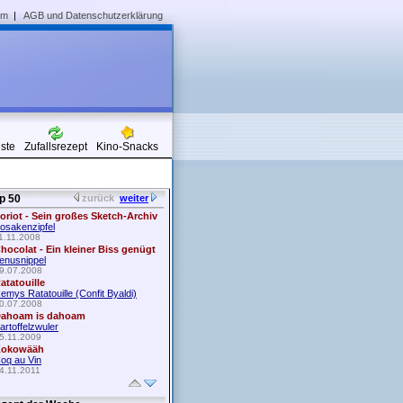
um
|
AGB und Datenschutzerklärung
iste
Zufallsrezept
Kino-Snacks
p 50
zurück
weiter
oriot - Sein großes Sketch-Archiv
osakenzipfel
1.11.2008
hocolat - Ein kleiner Biss genügt
enusnippel
9.07.2008
atatouille
emys Ratatouille (Confit Byaldi)
0.07.2008
ahoam is dahoam
artoffelzwuler
5.11.2009
okowääh
oq au Vin
4.11.2011