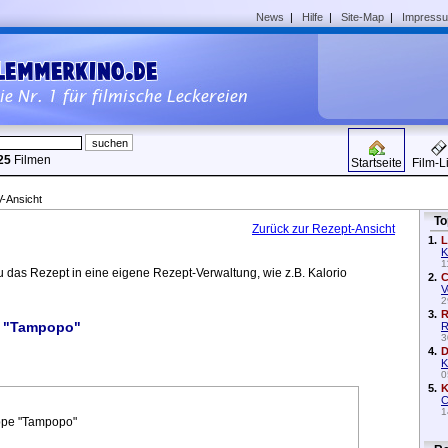
News
|
Hilfe
|
Site-Map
|
Impress
25
Filmen
Startseite
Film-L
Ansicht
To
Zurück zur Rezept-Ansicht
1.
L
K
1
 das Rezept in eine eigene Rezept-Verwaltung, wie z.B. Kalorio
2.
C
V
2
3.
R
e "Tampopo"
R
3
4.
D
K
0
5.
K
C
1