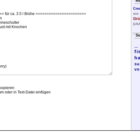
Re
Cre
aus
Grü
[USA
Su
_
fi
h
su
vo
kopieren
m oder in Text-Datei einfügen