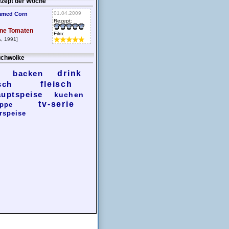
zept der Woche
01.04.2009
amed Corn
Rezept:
ne Tomaten
Film:
, 1991]
chwolke
backen
drink
sch
fleisch
auptspeise
kuchen
tv-serie
ppe
rspeise