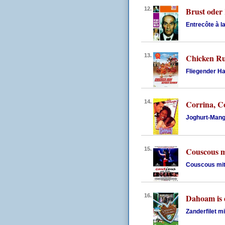
12.
Brust oder
Entrecôte à l
13.
Chicken R
Fliegender Ha
14.
Corrina, C
Joghurt-Man
15.
Couscous m
Couscous mit
16.
Dahoam is
Zanderfilet m