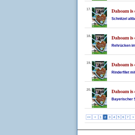
17.
Dahoam is
Schnitzel alt
18.
Dahoam is
Rehrücken im
19.
Dahoam is
Rinderfilet mi
20.
Dahoam is
Bayerischer 
<<
<
1
2
3
4
5
6
7
>