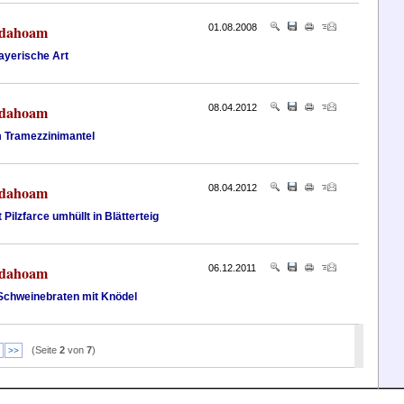
 dahoam
01.08.2008
bayerische Art
 dahoam
08.04.2012
 Tramezzinimantel
 dahoam
08.04.2012
t Pilzfarce umhüllt in Blätterteig
 dahoam
06.12.2011
Schweinebraten mit Knödel
(Seite
2
von
7
)
>>