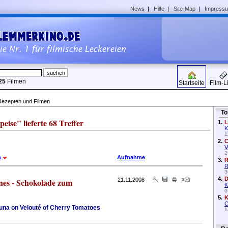
News
|
Hilfe
|
Site-Map
|
Impress
25
Filmen
Startseite
Film-L
Rezepten und Filmen
To
se" lieferte 68 Treffer
1.
L
K
1
2.
C
V
2
m
Aufnahme
3.
R
R
3
4.
D
nes - Schokolade zum
21.11.2008
K
0
5.
K
C
Tuna on Velouté of Cherry Tomatoes
1