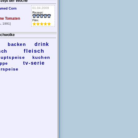
zept der Woche
01.04.2009
amed Corn
Rezept:
ne Tomaten
Film:
, 1991]
chwolke
backen
drink
fleisch
sch
uptspeise
kuchen
tv-serie
ppe
rspeise