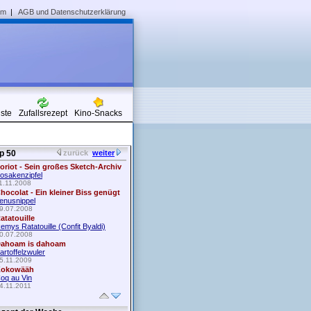
um
|
AGB und Datenschutzerklärung
iste
Zufallsrezept
Kino-Snacks
p 50
zurück
weiter
oriot - Sein großes Sketch-Archiv
osakenzipfel
1.11.2008
hocolat - Ein kleiner Biss genügt
enusnippel
9.07.2008
atatouille
emys Ratatouille (Confit Byaldi)
0.07.2008
ahoam is dahoam
artoffelzwuler
5.11.2009
okowääh
oq au Vin
4.11.2011