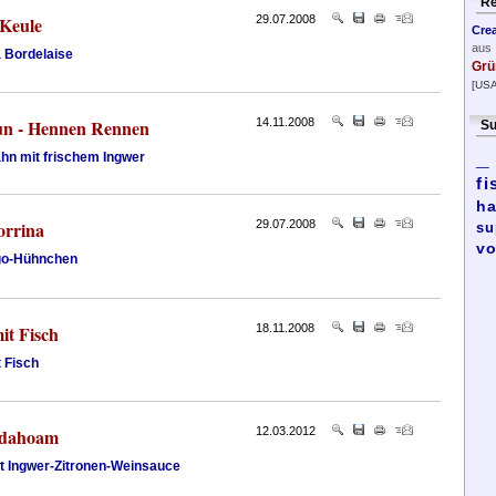
Re
 Keule
29.07.2008
Cre
aus
a Bordelaise
Grü
[USA
un - Hennen Rennen
14.11.2008
Su
_
hn mit frischem Ingwer
fi
ha
orrina
29.07.2008
su
vo
go-Hühnchen
it Fisch
18.11.2008
 Fisch
 dahoam
12.03.2012
it Ingwer-Zitronen-Weinsauce