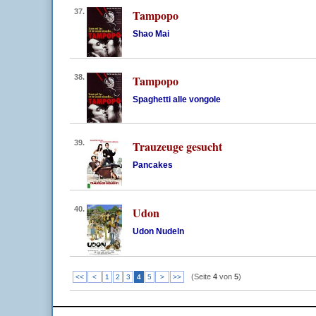
37.
Tampopo
Shao Mai
38.
Tampopo
Spaghetti alle vongole
39.
Trauzeuge gesucht
Pancakes
40.
Udon
Udon Nudeln
(Seite
4
von
5
)
<<
<
1
2
3
4
5
>
>>