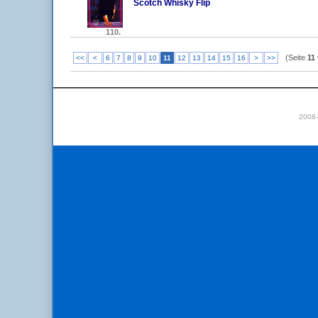
Scotch Whisky Flip
110.
(Seite
11
<<
<
6
7
8
9
10
11
12
13
14
15
16
>
>>
2008