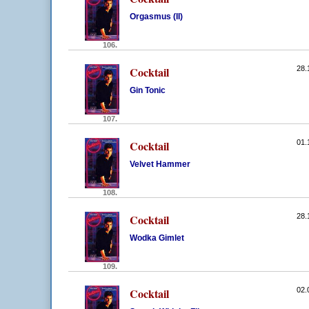
Orgasmus (II)
106.
Cocktail
28.
Gin Tonic
107.
Cocktail
01.
Velvet Hammer
108.
Cocktail
28.
Wodka Gimlet
109.
Cocktail
02.