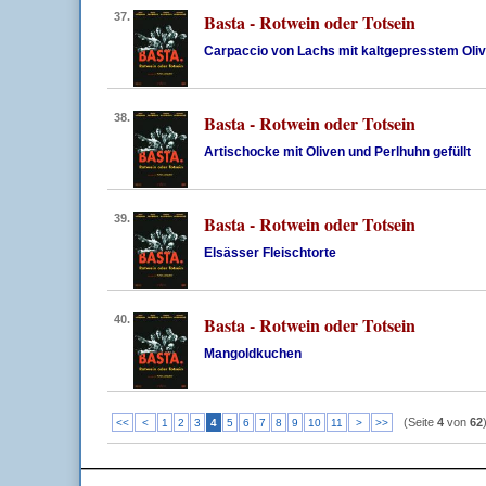
37.
Basta - Rotwein oder Totsein
Carpaccio von Lachs mit kaltgepresstem Oliv
38.
Basta - Rotwein oder Totsein
Artischocke mit Oliven und Perlhuhn gefüllt
39.
Basta - Rotwein oder Totsein
Elsässer Fleischtorte
40.
Basta - Rotwein oder Totsein
Mangoldkuchen
(Seite
4
von
62
<<
<
1
2
3
4
5
6
7
8
9
10
11
>
>>