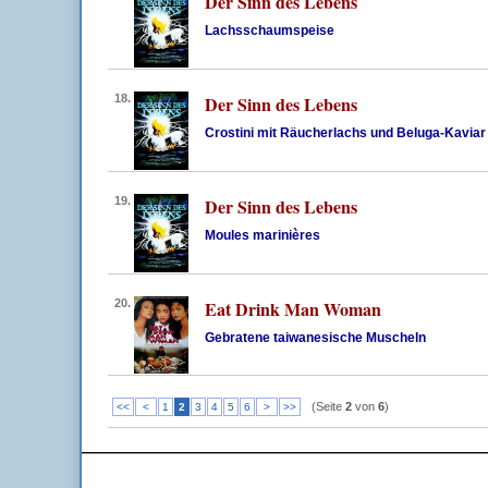
Der Sinn des Lebens
Lachsschaumspeise
18.
Der Sinn des Lebens
Crostini mit Räucherlachs und Beluga-Kaviar
19.
Der Sinn des Lebens
Moules marinières
20.
Eat Drink Man Woman
Gebratene taiwanesische Muscheln
(Seite
2
von
6
)
<<
<
1
2
3
4
5
6
>
>>