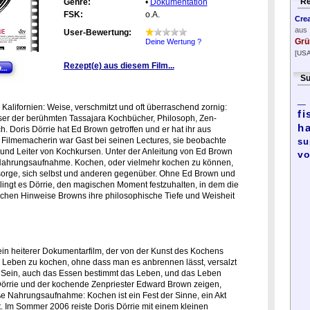
Re
Genre:
•
Dokumentation
FSK:
o.A.
Cre
aus
User-Bewertung:
Grü
Deine Wertung ?
[USA
Rezept(e) aus diesem Film...
Su
_
, Kalifornien: Weise, verschmitzt und oft überraschend zornig:
fi
er der berühmten Tassajara Kochbücher, Philosoph, Zen-
h
. Doris Dörrie hat Ed Brown getroffen und er hat ihr aus
 Filmemacherin war Gast bei seinen Lectures, sie beobachte
su
und Leiter von Kochkursen. Unter der Anleitung von Ed Brown
vo
Nahrungsaufnahme. Kochen, oder vielmehr kochen zu können,
ürsorge, sich selbst und anderen gegenüber. Ohne Ed Brown und
elingt es Dörrie, den magischen Moment festzuhalten, in dem die
ischen Hinweise Browns ihre philosophische Tiefe und Weisheit
 ein heiterer Dokumentarfilm, der von der Kunst des Kochens
in Leben zu kochen, ohne dass man es anbrennen lässt, versalzt
s Sein, auch das Essen bestimmt das Leben, und das Leben
Dörrie und der kochende Zenpriester Edward Brown zeigen,
ße Nahrungsaufnahme: Kochen ist ein Fest der Sinne, ein Akt
. Im Sommer 2006 reiste Doris Dörrie mit einem kleinen