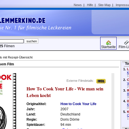
News
|
Hilfe
|
Site-Map
|
Impress
25
Filmen
Startseite
Film-L
ls mit Rezept-Übersicht
To
sem Film
1.
L
K
1
2.
C
Externe Filmdetails:
V
2
How To Cook Your Life - Wie man sein
3.
R
Leben kocht
R
3
4.
D
Originaltitel:
How to Cook Your Life
K
0
Jahr:
2007
5.
K
Land:
Deutschland
C
1
Regie:
Doris Dörrie
Spieldauer:
94 min