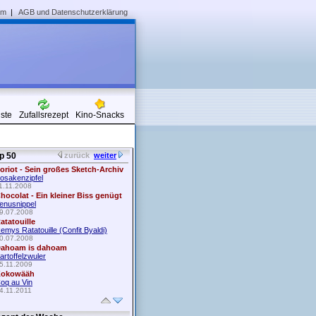
um
|
AGB und Datenschutzerklärung
iste
Zufallsrezept
Kino-Snacks
p 50
zurück
weiter
oriot - Sein großes Sketch-Archiv
osakenzipfel
1.11.2008
hocolat - Ein kleiner Biss genügt
enusnippel
9.07.2008
atatouille
emys Ratatouille (Confit Byaldi)
0.07.2008
ahoam is dahoam
artoffelzwuler
5.11.2009
okowääh
oq au Vin
4.11.2011