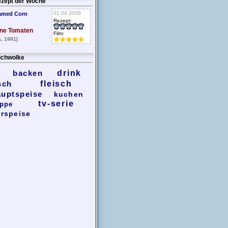
zept der Woche
01.04.2009
amed Corn
Rezept:
ne Tomaten
Film:
, 1991]
chwolke
backen
drink
sch
fleisch
auptspeise
kuchen
tv-serie
ppe
rspeise