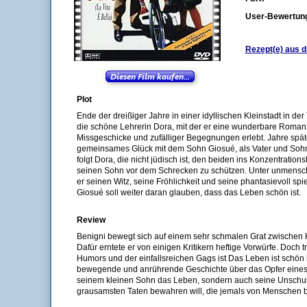
User-Bewertun
Rezept(e) aus d
Plot
Ende der dreißiger Jahre in einer idyllischen Kleinstadt in der
die schöne Lehrerin Dora, mit der er eine wunderbare Roman
Missgeschicke und zufälliger Begegnungen erlebt. Jahre späte
gemeinsames Glück mit dem Sohn Giosué, als Vater und Sohn
folgt Dora, die nicht jüdisch ist, den beiden ins Konzentrations
seinen Sohn vor dem Schrecken zu schützen. Unter unmensc
er seinen Witz, seine Fröhlichkeit und seine phantasievoll sp
Giosué soll weiter daran glauben, dass das Leben schön ist.
Review
Benigni bewegt sich auf einem sehr schmalen Grat zwischen 
Dafür erntete er von einigen Kritikern heftige Vorwürfe. Doch t
Humors und der einfallsreichen Gags ist Das Leben ist schön i
bewegende und anrührende Geschichte über das Opfer eines V
seinem kleinen Sohn das Leben, sondern auch seine Unschul
grausamsten Taten bewahren will, die jemals von Menschen