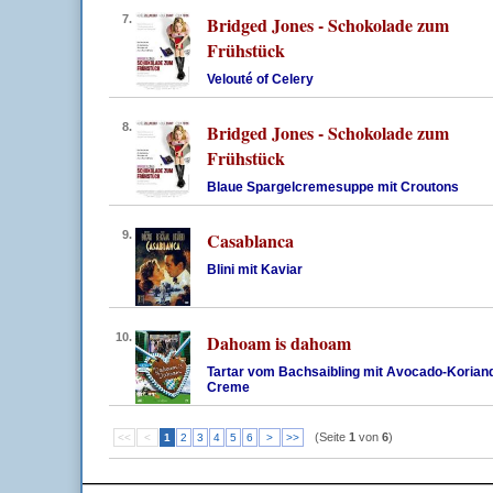
7.
Bridged Jones - Schokolade zum
Frühstück
Velouté of Celery
8.
Bridged Jones - Schokolade zum
Frühstück
Blaue Spargelcremesuppe mit Croutons
9.
Casablanca
Blini mit Kaviar
10.
Dahoam is dahoam
Tartar vom Bachsaibling mit Avocado-Korian
Creme
(Seite
1
von
6
)
<<
<
1
2
3
4
5
6
>
>>