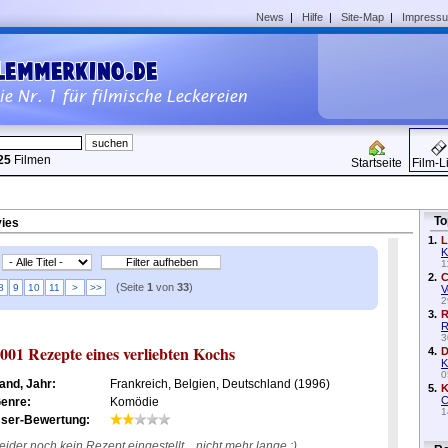
News
|
Hilfe
|
Site-Map
|
Impress
25
Filmen
Startseite
Film-L
To
vies
1.
L
K
1
2.
C
(Seite
1
von
33
)
8
9
10
11
>
>>
V
2
3.
R
R
3
001 Rezepte eines verliebten Kochs
4.
D
K
0
and, Jahr:
Frankreich, Belgien, Deutschland (1996)
5.
K
C
enre:
Komödie
1
ser-Bewertung:
eider noch kein Rezept eingestellt... nicht mehr lange :)