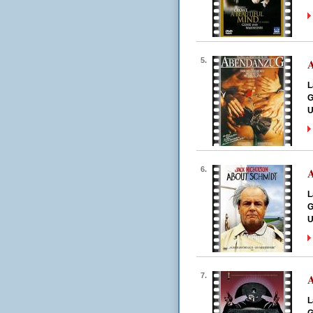
5.
L
G
U
6.
A
L
G
U
7.
L