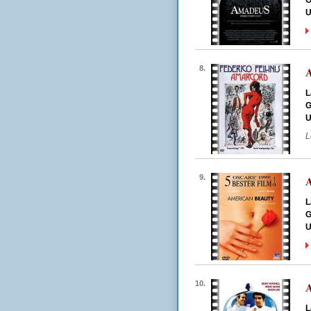
G
U
8.
L
G
U
L
9.
A
L
G
U
10.
A
L