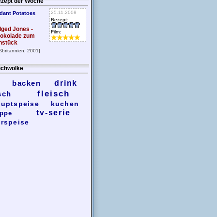
zept der Woche
25.11.2008
dant Potatoes
Rezept:
dged Jones -
Film:
okolade zum
hstück
ßbritannien, 2001]
chwolke
backen
drink
fleisch
sch
uptspeise
kuchen
tv-serie
ppe
rspeise