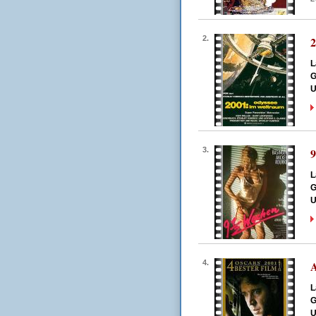
2.
2
L
G
U
3.
9
L
G
U
4.
A
L
G
U