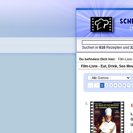
Suchen in
616
Rezepten und
3
Du befindest Dich hier:
Film-Liste
Film-Liste - Eat, Drink, See Mo
<<
<
1
2
3
4
5
6
7
1.
1
L
G
U
L