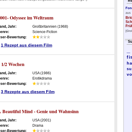
Re
Fon
aus
001- Odyssee im Weltraum
Bri
Sch
Frü
and, Jahr:
Großbritannien (1968)
[Gro
enre:
Science-Fiction
ser-Bewertung:
Su
1 Rezept aus diesem Film
_
fi
 1/2 Wochen
ha
su
and, Jahr:
USA (1986)
vo
enre:
Erotikdrama
ser-Bewertung:
3 Rezepte aus diesem Film
 Beautiful Mind - Genie und Wahnsinn
and, Jahr:
USA (2001)
enre:
Drama
ser-Bewertung: