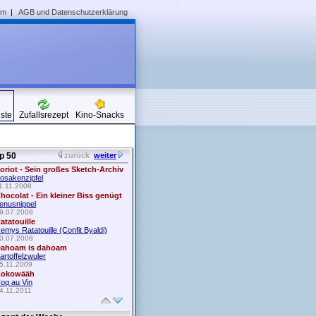
um
|
AGB und Datenschutzerklärung
iste
Zufallsrezept
Kino-Snacks
p 50
zurück
weiter
oriot - Sein großes Sketch-Archiv
osakenzipfel
1.11.2008
hocolat - Ein kleiner Biss genügt
enusnippel
9.07.2008
atatouille
emys Ratatouille (Confit Byaldi)
0.07.2008
ahoam is dahoam
artoffelzwuler
5.11.2009
okowääh
oq au Vin
4.11.2011