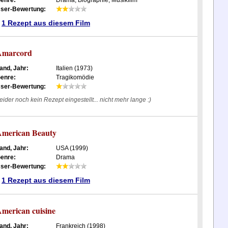
enre:
Drama, Biographie, Musikfilm
ser-Bewertung:
1 Rezept aus diesem Film
Amarcord
and, Jahr:
Italien (1973)
enre:
Tragikomödie
ser-Bewertung:
eider noch kein Rezept eingestellt... nicht mehr lange :)
merican Beauty
and, Jahr:
USA (1999)
enre:
Drama
ser-Bewertung:
1 Rezept aus diesem Film
merican cuisine
and, Jahr:
Frankreich (1998)