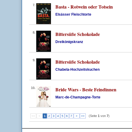
7.
Basta - Rotwein oder Totsein
Elsässer Fleischtorte
8.
Bittersüße Schokolade
Dreikönigskranz
9.
Bittersüße Schokolade
Chabela-Hochzeitskuchen
10.
Bride Wars - Beste Feindinnen
Marc-de-Champagne-Torte
(Seite
1
von
7
)
<<
<
1
2
3
4
5
6
7
>
>>