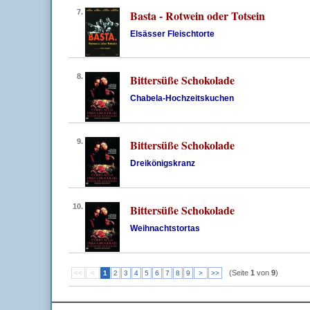
7.
Basta - Rotwein oder Totsein
Elsässer Fleischtorte
8.
Bittersüße Schokolade
Chabela-Hochzeitskuchen
9.
Bittersüße Schokolade
Dreikönigskranz
10.
Bittersüße Schokolade
Weihnachtstortas
(Seite
1
von
9
)
<<
<
1
2
3
4
5
6
7
8
9
>
>>