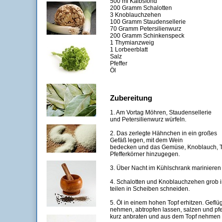
500 ml Kalbsfond
200 Gramm Schalotten
3 Knoblauchzehen
100 Gramm Staudensellerie
70 Gramm Petersilienwurz
200 Gramm Schinkenspeck
1 Thymianzweig
1 Lorbeerblatt
Salz
Pfeffer
Öl
Zubereitung
1. Am Vortag Möhren, Staudensellerie
und Petersilienwurz würfeln.
2. Das zerlegte Hähnchen in ein großes
Gefäß legen, mit dem Wein
bedecken und das Gemüse, Knoblauch, Th
Pfefferkörner hinzugegen.
3. Über Nacht im Kühlschrank marinieren
4. Schalotten und Knoblauchzehen grob in
teilen in Scheiben schneiden.
5. Öl in einem hohen Topf erhitzen. Gefl
nehmen, abtropfen lassen, salzen und pfe
kurz anbraten und aus dem Topf nehmen 