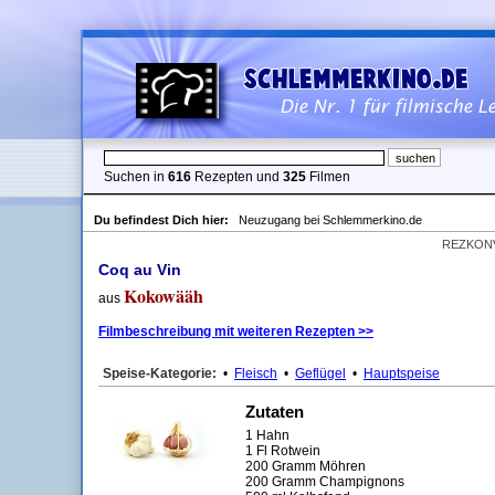
Suchen in
616
Rezepten und
325
Filmen
Du befindest Dich hier:
Neuzugang bei Schlemmerkino.de
REZKON
Coq au Vin
Kokowääh
aus
Filmbeschreibung mit weiteren Rezepten >>
Speise-Kategorie:
•
Fleisch
•
Geflügel
•
Hauptspeise
Zutaten
1 Hahn
1 Fl Rotwein
200 Gramm Möhren
200 Gramm Champignons