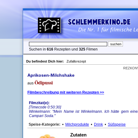
Suchen in
616
Rezepten und
325
Filmen
Du befindest Dich hier:
Zufallsrezept
REZKON
Aprikosen-Milchshake
Ödipussi
aus
Filmbeschreibung mit weiteren Rezepten >>
Filmzitat(e):
[Timecode 0:50:30]
Winkelmann: "Mein Name ist Winkelmann. Ich hätte gern eine
Campari Soda."
Speise-Kategorie:
•
Milchprodukte
•
Drink
•
Süßspeise
Zutaten