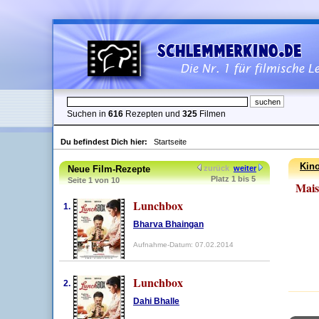
Suchen in
616
Rezepten und
325
Filmen
Du befindest Dich hier:
Startseite
Kin
Neue Film-Rezepte
zurück
weiter
Platz 1 bis 5
Seite 1 von 10
Mais
Lunchbox
1.
Bharva Bhaingan
Aufnahme-Datum: 07.02.2014
Lunchbox
2.
Dahi Bhalle