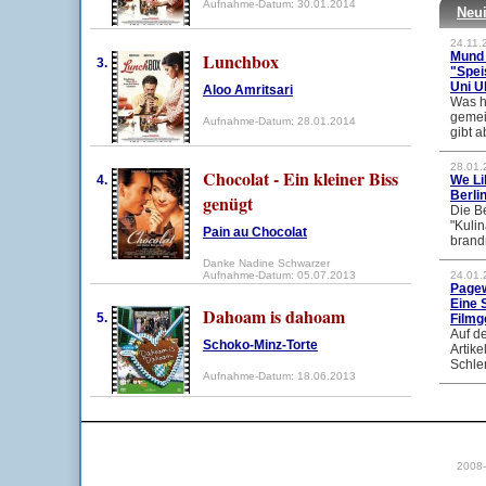
Aufnahme-Datum: 30.01.2014
Neui
24.11.
Lunchbox
Mund 
3.
"Spei
Uni U
Aloo Amritsari
Was h
gemei
Aufnahme-Datum: 28.01.2014
gibt a
28.01.
Chocolat - Ein kleiner Biss
4.
We Li
Berli
genügt
Die Be
"Kuli
Pain au Chocolat
brand
Danke Nadine Schwarzer
Aufnahme-Datum: 05.07.2013
24.01.
Pagew
Eine 
Dahoam is dahoam
5.
Filmg
Auf de
Schoko-Minz-Torte
Artike
Schle
Aufnahme-Datum: 18.06.2013
2008