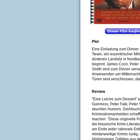
Plot
Eine Einladung zum Dinner -
Twain, ein exzentrischer Mil
düsteren Landsitz in Nordka
beginnt. James Coco, Peter 
Smith sind zum Dinner versam
Anwesenden um Mitternacht er
Türen sind verschlossen, die 
Review
"Eine Leiche zum Dessert" av
Guinness, Peter Falk, Peter
skurrilen Humors. Drehbucha
Kriminalromanhelden schaff
machen. "Diese originelle 
die klassische Krimi-Literatu
am Ende jeder rationale Erk
minderwertige Krimis lustig
blödsinnigen Zufällen aus de