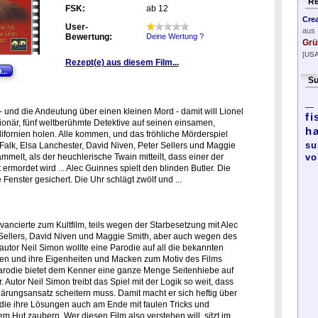
Re
FSK:
ab 12
Cre
User-
aus
Bewertung:
Deine Wertung ?
Grü
[USA
Rezept(e) aus diesem Film...
Su
_
 und die Andeutung über einen kleinen Mord - damit will Lionel
fi
lionär, fünf weltberühmte Detektive auf seinen einsamen,
h
lifornien holen. Alle kommen, und das fröhliche Mörderspiel
su
Falk, Elsa Lanchester, David Niven, Peter Sellers und Maggie
melt, als der heuchlerische Twain mitteilt, dass einer der
vo
mordet wird ... Alec Guinnes spielt den blinden Butler. Die
Fenster gesichert. Die Uhr schlägt zwölf und ...
ancierte zum Kultfilm, teils wegen der Starbesetzung mit Alec
 Sellers, David Niven und Maggie Smith, aber auch wegen des
utor Neil Simon wollte eine Parodie auf all die bekannten
en und ihre Eigenheiten und Macken zum Motiv des Films
Parodie bietet dem Kenner eine ganze Menge Seitenhiebe auf
r. Autor Neil Simon treibt das Spiel mit der Logik so weit, dass
lärungsansatz scheitern muss. Damit macht er sich heftig über
, die ihre Lösungen auch am Ende mit faulen Tricks und
m Hut zaubern. Wer diesen Film also verstehen will, sitzt im