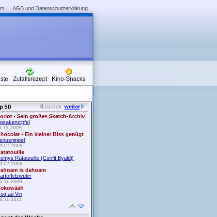
um
|
AGB und Datenschutzerklärung
iste
Zufallsrezept
Kino-Snacks
p 50
zurück
weiter
oriot - Sein großes Sketch-Archiv
osakenzipfel
1.11.2008
hocolat - Ein kleiner Biss genügt
enusnippel
9.07.2008
atatouille
emys Ratatouille (Confit Byaldi)
0.07.2008
ahoam is dahoam
artoffelzwuler
5.11.2009
okowääh
oq au Vin
4.11.2011