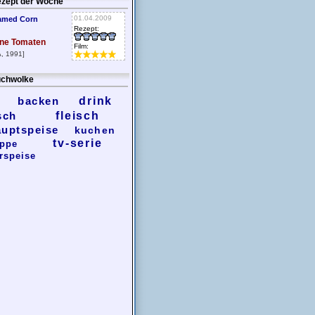
zept der Woche
01.04.2009
amed Corn
Rezept:
ne Tomaten
Film:
, 1991]
chwolke
backen
drink
sch
fleisch
auptspeise
kuchen
tv-serie
ppe
rspeise