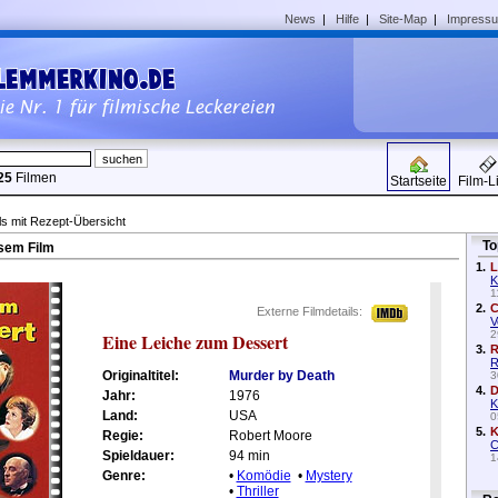
News
|
Hilfe
|
Site-Map
|
Impress
25
Filmen
Startseite
Film-L
ls mit Rezept-Übersicht
To
sem Film
1.
L
K
1
2.
C
Externe Filmdetails:
V
2
Eine Leiche zum Dessert
3.
R
R
Originaltitel:
Murder by Death
3
4.
D
Jahr:
1976
K
Land:
USA
0
5.
K
Regie:
Robert Moore
C
Spieldauer:
94 min
1
Genre:
•
Komödie
•
Mystery
•
Thriller