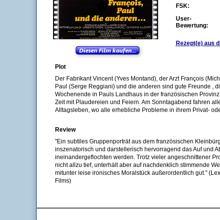
FSK:
User-
Bewertung:
Rezept(e) aus d
Plot
Der Fabrikant Vincent (Yves Montand), der Arzt François (Michel 
Paul (Serge Reggiani) und die anderen sind gute Freunde , d
Wochenende in Pauls Landhaus in der französischen Provinz tr
Zeit mit Plaudereien und Feiern. Am Sonntagabend fahren alle
Alltagsleben, wo alle erhebliche Probleme in ihrem Privat- o
Review
"Ein subtiles Gruppenporträt aus dem französischen Kleinbürg
inszenatorisch und darstellerisch hervorragend das Auf und A
ineinandergeflochten werden. Trotz vieler angeschnittener Pr
nicht allzu tief, unterhält aber auf nachdenklich stimmende We
mitunter leise ironisches Moralstück außerordentlich gut." (Le
Films)