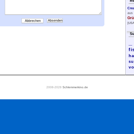
Re
Cre
aus
Grü
Abbrechen
[USA
Su
_
fi
ha
su
vo
2008-2026
Schlemmerkino.de