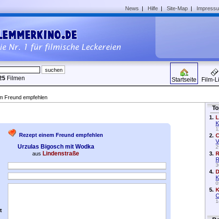
News
|
Hilfe
|
Site-Map
|
Impress
25
Filmen
Startseite
Film-L
em Freund empfehlen
To
1.
L
K
1
Rezept einem Freund empfehlen
2.
C
V
Urzulas Bigosch mit Wodka
2
Lindenstraße
aus
3.
R
R
3
4.
D
K
0
5.
K
C
1
t