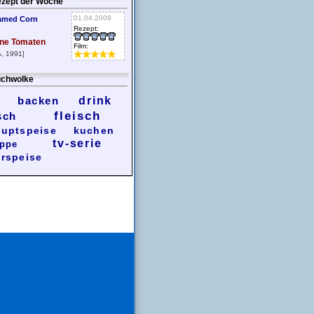
zept der Woche
01.04.2009
amed Corn
Rezept:
ne Tomaten
Film:
, 1991]
chwolke
backen
drink
fleisch
sch
uptspeise
kuchen
tv-serie
ppe
rspeise