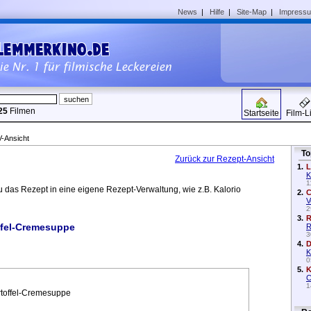
News
|
Hilfe
|
Site-Map
|
Impress
25
Filmen
Startseite
Film-L
Ansicht
To
Zurück zur Rezept-Ansicht
1.
L
K
1
 das Rezept in eine eigene Rezept-Verwaltung, wie z.B. Kalorio
2.
C
V
2
3.
R
ffel-Cremesuppe
R
3
4.
D
K
0
5.
K
C
1