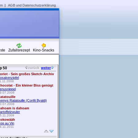
um
|
AGB und Datenschutzerklärung
iste
Zufallsrezept
Kino-Snacks
p 50
zurück
weiter
oriot - Sein großes Sketch-Archiv
osakenzipfel
1.11.2008
hocolat - Ein kleiner Biss genügt
enusnippel
9.07.2008
atatouille
emys Ratatouille (Confit Byaldi)
0.07.2008
ahoam is dahoam
artoffelzwuler
5.11.2009
okowääh
oq au Vin
4.11.2011