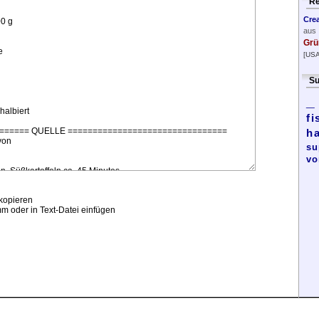
Re
Cre
aus
Grü
[USA
Su
_
fi
h
su
vo
kopieren
m oder in Text-Datei einfügen