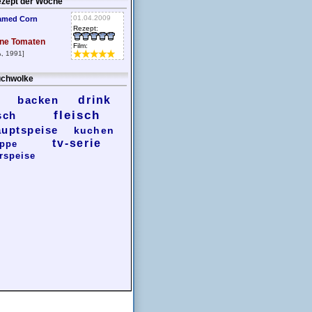
zept der Woche
01.04.2009
amed Corn
Rezept:
ne Tomaten
Film:
, 1991]
chwolke
backen
drink
fleisch
sch
auptspeise
kuchen
tv-serie
ppe
rspeise