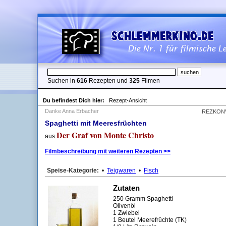
Suchen in
616
Rezepten und
325
Filmen
Du befindest Dich hier:
Rezept-Ansicht
Danke Anna Erbacher
REZKON
Spaghetti mit Meeresfrüchten
Der Graf von Monte Christo
aus
Filmbeschreibung mit weiteren Rezepten >>
Speise-Kategorie:
•
Teigwaren
•
Fisch
Zutaten
250 Gramm Spaghetti
Olivenöl
1 Zwiebel
1 Beutel Meerefrüchte (TK)