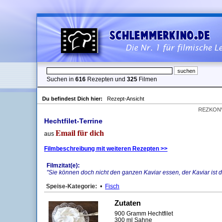
Suchen in
616
Rezepten und
325
Filmen
Du befindest Dich hier:
Rezept-Ansicht
REZKON
Hechtfilet-Terrine
Email für dich
aus
Filmbeschreibung mit weiteren Rezepten >>
Filmzitat(e):
"Sie können doch nicht den ganzen Kaviar essen, der Kaviar ist d
Speise-Kategorie:
•
Fisch
Zutaten
900 Gramm Hechtfilet
300 ml Sahne