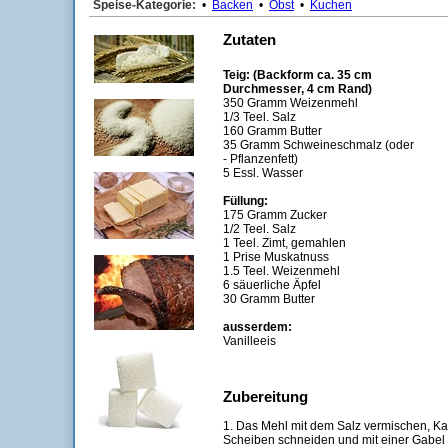
Speise-Kategorie:
•
Backen
•
Obst
•
Kuchen
Zutaten
Teig: (Backform ca. 35 cm
Durchmesser, 4 cm Rand)
350 Gramm Weizenmehl
1/3 Teel. Salz
160 Gramm Butter
35 Gramm Schweineschmalz (oder
- Pflanzenfett)
5 Essl. Wasser
Füllung:
175 Gramm Zucker
1/2 Teel. Salz
1 Teel. Zimt, gemahlen
1 Prise Muskatnuss
1.5 Teel. Weizenmehl
6 säuerliche Äpfel
30 Gramm Butter
ausserdem:
Vanilleeis
Zubereitung
1. Das Mehl mit dem Salz vermischen, Ka
Scheiben schneiden und mit einer Gabel 