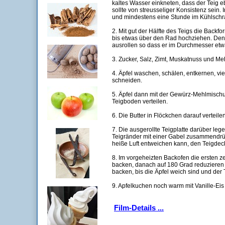
kaltes Wasser einkneten, dass der Teig 
sollte von streusseliger Konsistenz sein. I
und mindestens eine Stunde im Kühlschr
2. Mit gut der Hälfte des Teigs die Backf
bis etwas über den Rad hochziehen. Den 
ausrollen so dass er im Durchmesser etwa
3. Zucker, Salz, Zimt, Muskatnuss und Me
4. Äpfel waschen, schälen, entkernen, vie
schneiden.
5. Äpfel dann mit der Gewürz-Mehlmisc
Teigboden verteilen.
6. Die Butter in Flöckchen darauf verteilen
7. Die ausgerollte Teigplatte darüber le
Teigränder mit einer Gabel zusammendrü
heiße Luft entweichen kann, den Teigdec
8. Im vorgeheizten Backofen die ersten 
backen, danach auf 180 Grad reduzieren 
backen, bis die Äpfel weich sind und der 
9. Apfelkuchen noch warm mit Vanille-Eis
Film-Details ...