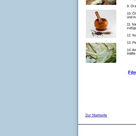
9. Öl 
10. Ö
und i
11. Na
zufüg
12. N
13. P
14. A
Hälfte
Film
Zur Startseite