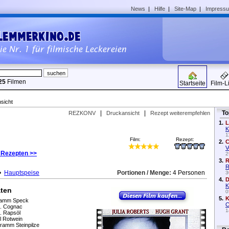
News
|
Hilfe
|
Site-Map
|
Impress
25
Filmen
Startseite
Film-L
sicht
|
|
To
REZKONV
Druckansicht
Rezept weiterempfehlen
1.
L
K
1
Film:
Rezept:
2.
C
V
 Rezepten >>
2
3.
R
R
•
Hauptspeise
Portionen / Menge:
4 Personen
3
4.
D
K
aten
0
5.
K
ramm Speck
C
l. Cognac
1
. Rapsöl
l Rotwein
ramm Steinpilze