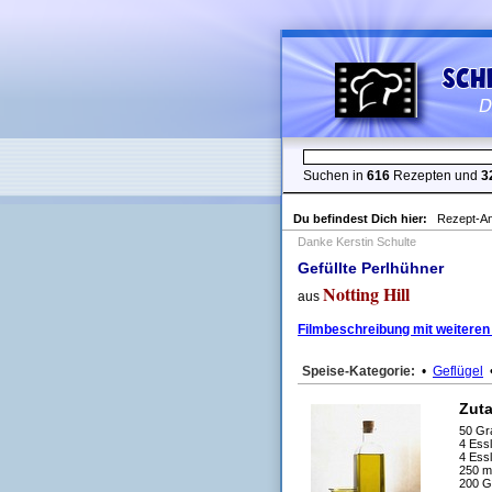
Suchen in
616
Rezepten und
3
Du befindest Dich hier:
Rezept-An
Danke Kerstin Schulte
Gefüllte Perlhühner
Notting Hill
aus
Filmbeschreibung mit weiteren
Speise-Kategorie:
•
Geflügel
Zut
50 G
4 Ess
4 Essl
250 m
200 G