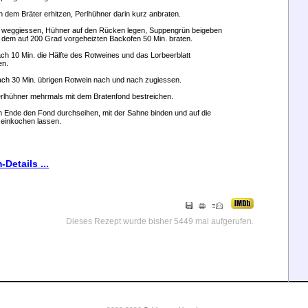
in dem Bräter erhitzen, Perlhühner darin kurz anbraten.
l weggiessen, Hühner auf den Rücken legen, Suppengrün beigeben
n dem auf 200 Grad vorgeheizten Backofen 50 Min. braten.
ch 10 Min. die Hälfte des Rotweines und das Lorbeerblatt
en.
ach 30 Min. übrigen Rotwein nach und nach zugiessen.
erlhühner mehrmals mit dem Bratenfond bestreichen.
m Ende den Fond durchseihen, mit der Sahne binden und auf die
 einkochen lassen.
-Details ...
Dieses Rezept wurde bisher 5449 mal aufgerufen.