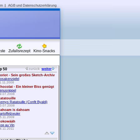
um
|
AGB und Datenschutzerklärung
iste
Zufallsrezept
Kino-Snacks
p 50
zurück
weiter
oriot - Sein großes Sketch-Archiv
osakenzipfel
1.11.2008
hocolat - Ein kleiner Biss genügt
enusnippel
9.07.2008
atatouille
emys Ratatouille (Confit Byaldi)
0.07.2008
ahoam is dahoam
artoffelzwuler
5.11.2009
okowääh
oq au Vin
4.11.2011