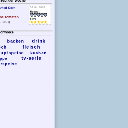
zept der Woche
01.04.2009
amed Corn
Rezept:
ne Tomaten
Film:
, 1991]
chwolke
backen
drink
sch
fleisch
auptspeise
kuchen
tv-serie
ppe
rspeise