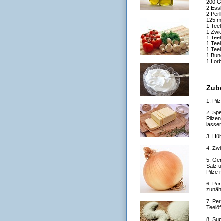
200 G
2 Ess
2 Per
125 m
1 Teel
1 Zwi
1 Teel
1 Teel
1 Teel
1 Bun
1 Lorb
Zub
1. Pil
2. Spe
Pilzen
lassen
3. Hü
4. Zwi
5. Ge
Salz u
Pilze 
6. Per
zunäh
7. Per
Teelöf
8. Sup