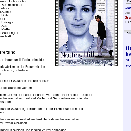
Re
ramm Hühnerleber
l. Semmelbrösel
Cre
lhühner
l Sahne
aus
. Butter
Grü
ebel
. Estragon
[USA
. Salz
. Pfeffer
d Suppengrün
Su
eerblatt
_
fi
ereitung
h
su
ze reinigen und blättrig schneiden.
vo
ck würfeln, in der Butter mit den
 anbraten, abkühlen
.
hnerleber waschen und fein hacken.
ebel pellen und würfeln.
meinsam mit der Leber, Cognac, Estragon, einem halben Teelöffel
nd einem halben Teelöffel Pfeffer und Semmelbröseln unter die
mischen.
lhühner waschen, abtrocknen, mit der Pilzmasse füllen und
en.
lhühner mit einem halben Teelöffel Salz und einem halben
fel Pfeffer einreiben.
pengrün reinigen und in feine Würfel schneiden.