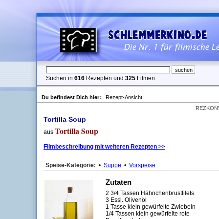
Suchen in
616
Rezepten und
325
Filmen
Du befindest Dich hier:
Rezept-Ansicht
REZKON
Tortilla Soup
Tortilla Soup
aus
Filmbeschreibung mit weiteren Rezepten >>
Speise-Kategorie:
•
Suppe
•
Vorspeise
Zutaten
2 3/4 Tassen Hähnchenbrustfilets
3 Essl. Olivenöl
1 Tasse klein gewürfelte Zwiebeln
1/4 Tassen klein gewürfelte rote