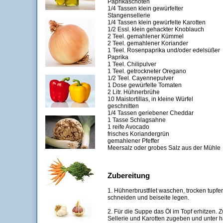
Paprikaschoten
1/4 Tassen klein gewürfelter
Stangensellerie
1/4 Tassen klein gewürfelte Karotten
1/2 Essl. klein gehackter Knoblauch
2 Teel. gemahlener Kümmel
2 Teel. gemahlener Koriander
1 Teel. Rosenpaprika und/oder edelsüßer
Paprika
1 Teel. Chilipulver
1 Teel. getrockneter Oregano
1/2 Teel. Cayennepulver
1 Dose gewürfelte Tomaten
2 Litr. Hühnerbrühe
10 Maistortillas, in kleine Würfel
geschnitten
1/4 Tassen geriebener Cheddar
1 Tasse Schlagsahne
1 reife Avocado
frisches Koriandergrün
gemahlener Pfeffer
Meersalz oder grobes Salz aus der Mühle
Zubereitung
1. Hühnerbrustfilet waschen, trocken tupf
schneiden und beiseite legen.
2. Für die Suppe das Öl im Topf erhitzen. Z
Sellerie und Karotten zugeben und unter 