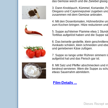
das Gemüse weich und die Zwiebel glasig i
3. Dann Knoblauch, Kümmel, Koriander, Pap
Oregano und Cayennepulver zugeben und 
zusammen mit dem Gemüse anbraten.
4. Mit den Dosentomaten, Hühnerbrühe u
zum Kochen bringen. Hitze reduzieren und 
5. Suppe auf kleiner Flamme etwa 1 Stunde
Tortillas aufgelöst haben und die Suppe s
6. Das beiseite gestellte, klein geschnitt
Avokado schälen, klein schneiden und eb
und geriebenen Käse zufügen.
7. Suppe so lange unter Rühren simmern la
aufgelöst hat und das Fleisch gar ist.
8. Mit Salz und Pfeffer abschmecken und m
bestreut servieren. Wem die Suppe zu scharf
etwas Sauerrahm abmildern.
Film-Details ...
Dieses Rezept wu